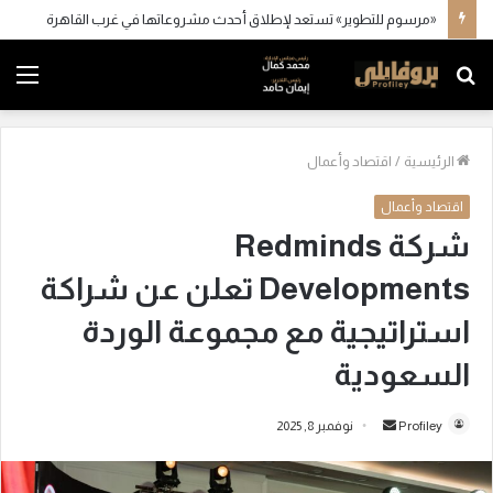
«مرسوم للتطوير» تستعد لإطلاق أحدث مشروعاتها في غرب القاهرة
بحث
الق
عن
الرئيسية
/
اقتصاد وأعمال
اقتصاد وأعمال
شركة Redminds
Developments تعلن عن شراكة
استراتيجية مع مجموعة الوردة
السعودية
Profiley
أ
نوفمبر 8, 2025
ر
س