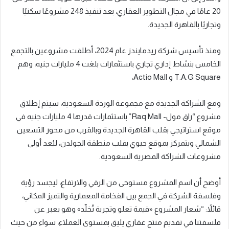
20 عامًا في مجال التطوير العقاري، بعد تنفيذ 248 مشروعًا سكنيًا
وتجاريًا بالقاهرة الجديدة.
ومنذ تأسيس شركة ريدمايندز عام 2024، أطلقت مشروعين بالتجمع
الخامس بنشاط إداري تجاري باستثمارات بلغت 4 مليارات جنيه، وهم
T.A.G Square و Actio Mall،
ومع الشراكة الجديدة مع مجموعة الوردة السعودية، سيتم إطلاق
مشروع “راق مول- Raq Mall” باستثمارات قدرها 4 مليارات جنيه في
موقع استراتيجي بقلب القاهرة الجديدة وبالقرب من محور التسعين
الشمالي ويتمركز بموقع حيوي بقلب منطقة الجولدن، ليُعد أولى
مشروعات الشراكة المصرية السعودية.
أوضح أن اسم المشروع مستوحى من الرقي والارتفاع، ليجسد رؤية
وفلسفة الشركة في الجمع بين الفخامة المعمارية والتميز المكاني،
قائلاً: “شعار المشروع «قيمة تعلو وتجربة تُخلّد» وهو يعبر عن
فلسفتنا في تقديم منتج عقاري يليق بمستوى العملاء، سواء من حيث