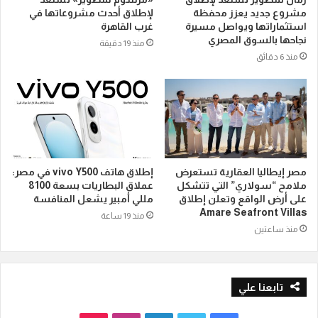
مشروع جديد يعزز محفظة
لإطلاق أحدث مشروعاتها في
استثماراتها ويواصل مسيرة
غرب القاهرة
نجاحها بالسوق المصري
منذ 19 دقيقة
منذ 6 دقائق
مصر إيطاليا العقارية تستعرض
إطلاق هاتف vivo Y500 في مصر:
ملامح “سولاري” التي تتشكل
عملاق البطاريات بسعة 8100
على أرض الواقع وتعلن إطلاق
مللي أمبير يشعل المنافسة
Amare Seafront Villas
منذ 19 ساعة
منذ ساعتين
تابعنا علي