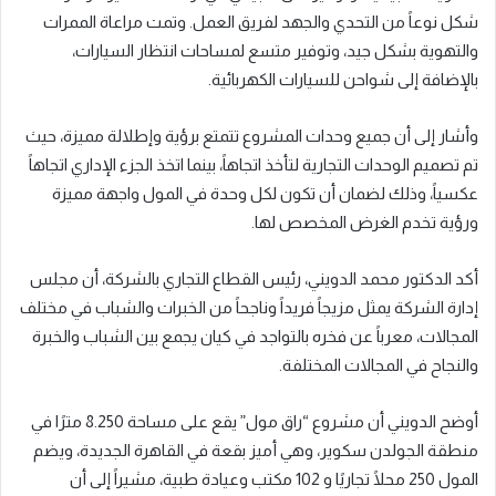
شكل نوعاً من التحدي والجهد لفريق العمل. وتمت مراعاة الممرات
والتهوية بشكل جيد، وتوفير متسع لمساحات انتظار السيارات،
بالإضافة إلى شواحن للسيارات الكهربائية.
وأشار إلى أن جميع وحدات المشروع تتمتع برؤية وإطلالة مميزة، حيث
تم تصميم الوحدات التجارية لتأخذ اتجاهاً، بينما اتخذ الجزء الإداري اتجاهاً
عكسياً، وذلك لضمان أن تكون لكل وحدة في المول واجهة مميزة
ورؤية تخدم الغرض المخصص لها.
أكد الدكتور محمد الدويني، رئيس القطاع التجاري بالشركة، أن مجلس
إدارة الشركة يمثل مزيجاً فريداً وناجحاً من الخبرات والشباب في مختلف
المجالات، معرباً عن فخره بالتواجد في كيان يجمع بين الشباب والخبرة
والنجاح في المجالات المختلفة.
أوضح الدويني أن مشروع “راق مول” يقع على مساحة 8.250 مترًا في
منطقة الجولدن سكوير، وهي أميز بقعة في القاهرة الجديدة، ويضم
المول 250 محلًا تجاريًا و 102 مكتب وعيادة طبية، مشيراً إلى أن