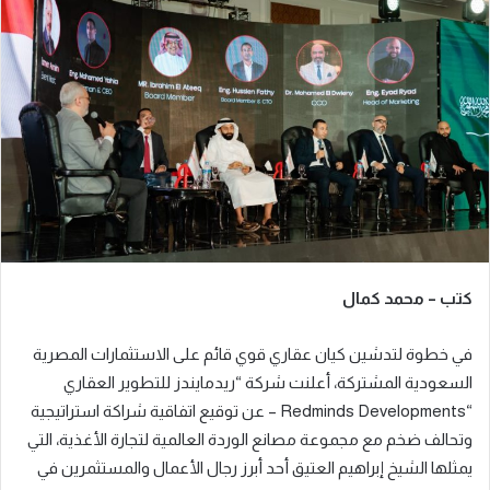
ل
ب
ر
ي
د
ا
إ
ل
ك
ت
ر
كتب – محمد كمال
و
ن
في خطوة لتدشين كيان عقاري قوي قائم على الاستثمارات المصرية
ي
ا
السعودية المشتركة، أعلنت شركة “ريدمايندز للتطوير العقاري
“Redminds Developments – عن توقيع اتفاقية شراكة استراتيجية
وتحالف ضخم مع مجموعة مصانع الوردة العالمية لتجارة الأغذية، التي
يمثلها الشيخ إبراهيم العتيق أحد أبرز رجال الأعمال والمستثمرين في