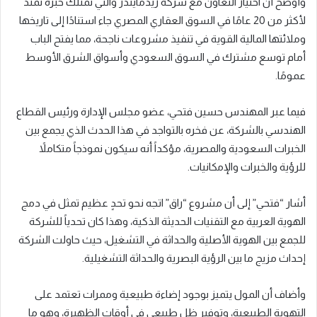
وأوضح أن اختيار التعاون مع شركة ريدمايندز والتي تمتلك خبرة تمتد
لأكثر من 20 عامًا في السوق العقاري المصري جاء استنادًا إلى تاريخها
وملائتها المالية القوية في تنفيذ مشروعات ناجحة، مما يفتح الباب
أمام توسع مشترك في السوق السعودي وأسواق الشرق الأوسط
عمومًا.
فيما عبر المهندس حسين فتحي، عضو مجلس الإدارة ورئيس القطاع
الهندسي بالشركة، عن فخره بالتواجد في هذا الحدث الذي يجمع بين
الخبرات السعودية والمصرية، مؤكداً أنه سيكون نموذجاً متكاملاً
للرؤية والخبرات والإمكانيات.
أشار “فتحي” إلى أن مشروع “راق” اتجه نحو تحدٍ عظيم تمثل في دمج
الهوية العربية مع التقنيات الحديثة الذكية، وهذا كان تحدياً للشركة
للجمع بين الهوية الأصلية والحداثة في التشغيل، حيث حاولت الشركة
إحداث مزيج ما بين الرؤية البصرية والحداثة التشغيلية.
وأضاف أن المول يتميز بوجود إضاءة طبيعية وممرات تعتمد على
التهوية الطبيعية، وتوفير ظل طبيعي في أوقات الظهيرة، وهو ما