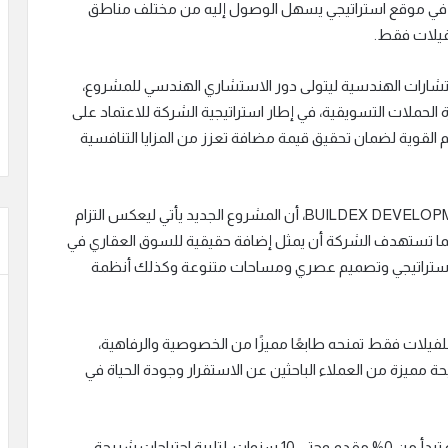
في موقع استراتيجي يسهل الوصول إليه من مختلف مناطق
لتعاون مع مكتب B.E ARCHITECT للاستشارات الهندسية ليتولى دور الاستشاري الهندسي للمشروع،
لتعاون مع شركة BUZZ INTEGRATIONلإدارة الحملات التسويقية، في إطار استراتيجية الشركة للاعتماد على
القوية لضمان تحقيق قيمة مضافة تعزز من المزايا التنافسية
وقال محمود أمير، رئيس القطاع التجاري بشركة BUILDEX DEVELOPMENTS، أن المشروع الجديد يأتي ليعكس التزام
ما تستهدف الشركة أن يمثل إضافة حقيقية للسوق العقاري في
 استراتيجي وتصميم عصري ومساحات متنوعة وكذلك أنظمة
يلات فقط تمنحه طابعًا مميزًا من الخصوصية والرفاهية،
ة مميزة من العملاء الباحثين عن الاستقرار وجودة الحياة في
وأضاف أن الشركة حرصت على تقديم أنظمة سداد مرنة تبدأ من 0% مقدم وحتى 10 سنوات، لتلبية احتياجات شريحة