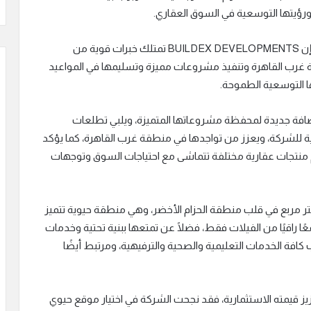
قال محمد خالد أبو القاسم، رئيس مجلس إدارة الشركة، إن BUILDEX DEVELOPMENTS تمتلك خبرات قوية من
ن العمل في منطقة غرب القاهرة وتنفيذ مشروعات مميزة وتسليمها في المواعيد
ا التوسعية الطموحة.
 الجديد للشركة Eden Park سيمثل إضافة جديدة لمحفظة مشروعاتها المتميزة، ويلبي تطلعات
ة للشركة، ويعزز من تواجدها في منطقة غرب القاهرة، كما يؤكد
م منتجات عقارية مختلفة تتماشى مع احتياجات السوق وتوجهات
أن المشروع سكني يقع على مساحة 21 ألف متر مربع في قلب منطقة الحزام الأخضر، وهي منطقة حيوية تتميز
 راقيًا من الفيلات فقط، فضلًا عن تمتعها ببنية تحتية وخدمات
كافة الخدمات التعليمية والصحية والترفيهية، ومرتبط أيضًا
يز قيمته الاستثمارية، فقد نجحت الشركة في اختيار موقع حيوي