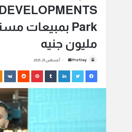
مليون جنيه
Profiley
أ
أغسطس 25, 2025
ر
فيسبوك
تويتر
لينكدإن
‏Tumblr
بينتيريست
‏Reddit
‏VKontakte
س
ل
ب
ر
ي
د
ا
إ
ل