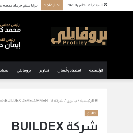
السبت, أغسطس 8 2026
أخبار عاجلة
الرئيسية
اقتصاد وأعمال
تقارير
بروفايلي
سياح
الرئيسية
/
جاليري
/
شركة BUILDEX DEVELOPMENTS»تطرح مشروع Eden Park بمبيعات مستهدفة تتجاوز 600 مليون جنيه
جاليري
شركة BUILDEX