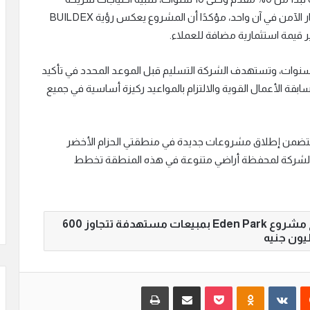
واسعة من العملاء الباحثين عن السكن الراقي والاستثمار الآمن في آن واحد، مؤكدًا أن المشروع يعكس رؤية BUILDEX
ير قيمة استثمارية مضافة للعملاء.
شار إلى أنه من المخطط بدء تسليم المشروع خلال 3 سنوات، وتستهدف الشركة التسليم قبل الموعد المحدد في تأكيد
سابقة الأعمال القوية والالتزام بالمواعيد ركيزة أساسية في جميع
تتضمن إطلاق مشروعات جديدة في منطقتي الحزام الأخضر
لاك الشركة لمحفظة أراضي متنوعة في هذه المنطقة تخطط
شركة BUILDEX DEVELOPMENTS»تطرح مشروع Eden Park بمبيعات مستهدفة تتجاوز 600
يون جنيه
‏Reddit
‏VKontakte
Odnoklassniki
بوكيت
مشاركة عبر البريد
طباعة