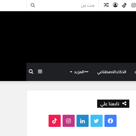
كدإن
انستقرام
TikTok
تسجيل
مقال
بحث
الدخول
عشوائي
عن
إضافة
بحث
الذكاء الاصطناعي
المزيد
عمود
عن
تابعنا علي
جانبي
ف
ت
ل
ا
T
ي
و
ي
ن
i