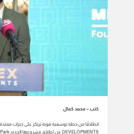
ك
ت
ر
و
ن
ي
ا
كتب – محمد كمال