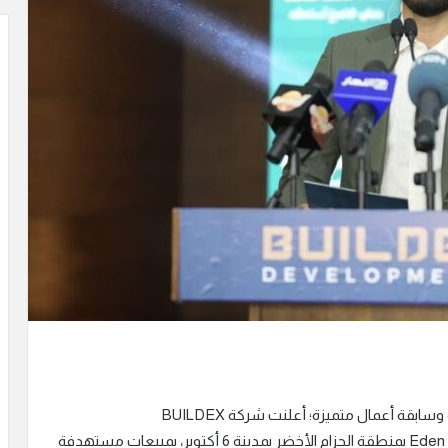
انطلاقًا من خطة توسعية قوية ترتكز على خبرات ممتدة وسابقة أعمال متميزة؛ أعلنت شركة BUILDEX
DEVELOPMENTS عن إطلاق مشروعها الجديد Eden Park بمنطقة الحزام الأخضر بمدينة 6 أكتوبر، بمبيعات مستهدفة