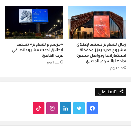
رمال للتطوير تستعد لإطلاق
«مرسوم للتطوير» تستعد
مشروع جديد يعزز محفظة
لإطلاق أحدث مشروعاتها في
استثماراتها ويواصل مسيرة
غرب القاهرة
نجاحها بالسوق المصري
منذ 1 يوم
منذ 1 يوم
تابعنا علي
ف
ت
ل
ا
T
ي
و
ي
ن
i