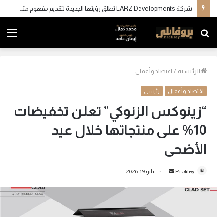
شركة LARZ Developments تطلق رؤيتها الجديدة لتقديم مفهوم متكامل للتطوير العقاري في مصر
بحث
الق
عن
الرئيسية
/
اقتصاد وأعمال
اقتصاد وأعمال
رئيسي
“زينوكس الزنوكي” تعلن تخفيضات
10% على منتجاتها خلال عيد
الأضحى
Profiley
أ
مايو 19, 2026
ر
س
ل