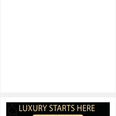
س
ي
ن
س
k
ب
ت
ك
ت
T
و
ر
د
ق
o
ك
إ
ر
k
ن
ا
م