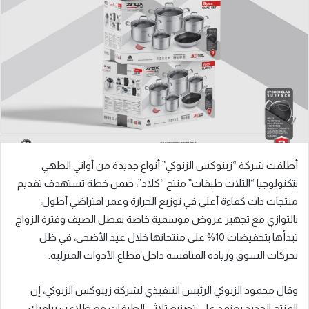
ب
ر
ي
د
ا
إ
ل
ك
ت
ر
أطلقت شركة “زينوكس الزنوكي” أنواع جديدة من أواني الطهي
و
بتكنولوجيا “الثلاث طبقات” منتج “كلاد”، ضمن خطة تستهدف تقديم
ن
منتجات ذات كفاءة أعلى في توزيع الحرارة وعمر افتراضي أطول،
ي
ا
بالتوازي مع تجهيز عروض موسمية خاصة بفصل الصيف وفترة الزواج
تبدأها بتخفيضات 10% على منتجاتها خلال عيد الأضحى، في ظل
تحركات السوق وزيادة المنافسة داخل قطاع الأدوات المنزلية.
وقال محمود الزنوكي الرئيس التنفيذي لشركة زينوكس الزنوكي، إن
المنتج الجديد يعتمد على تصنيع ثلاثي الطبقات مع طلاء سيراميك