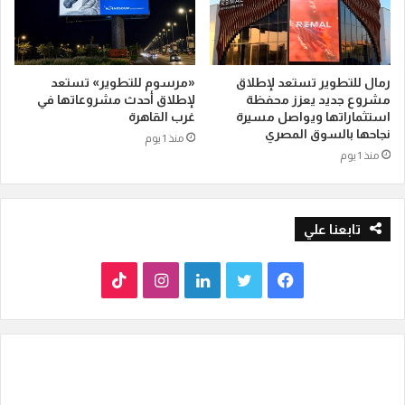
رمال للتطوير تستعد لإطلاق
«مرسوم للتطوير» تستعد
مشروع جديد يعزز محفظة
لإطلاق أحدث مشروعاتها في
استثماراتها ويواصل مسيرة
غرب القاهرة
نجاحها بالسوق المصري
منذ 1 يوم
منذ 1 يوم
تابعنا علي
ف
ت
ل
ا
T
ي
و
ي
ن
i
س
ي
ن
س
k
ب
ت
ك
ت
T