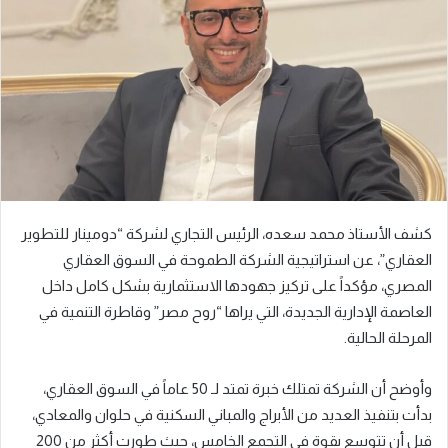
ر
ي
د
ا
إ
ل
ك
ت
ر
كشف الأستاذ محمد سعده، الرئيس التجاري لشركة “دومينار للتطوير
و
العقاري”، عن استراتيجية الشركة الطموحة في السوق العقاري
ن
المصري، مؤكداً على تركيز جهودها الاستثمارية بشكل كامل داخل
ي
ا
العاصمة الإدارية الجديدة، التي يراها “روح مصر” وقاطرة التنمية في
المرحلة الحالية.
وأوضح أن الشركة تمتلك خبرة تمتد لـ 50 عاماً في السوق العقاري،
بدأت بتنفيذ العديد من الأبراج والمباني السكنية في حلوان والمعادي،
قبل أن تتوسع بقوة في التجمع الخامس، حيث طورت أكثر من 200