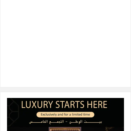
و
ر
د
ق
o
ك
إ
ر
k
ن
ا
م