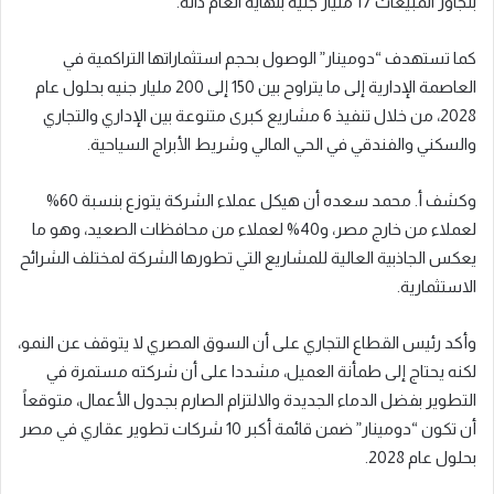
بتجاوز المبيعات 17 مليار جنيه بنهاية العام ذاته.
كما تستهدف “دومينار” الوصول بحجم استثماراتها التراكمية في
العاصمة الإدارية إلى ما يتراوح بين 150 إلى 200 مليار جنيه بحلول عام
2028، من خلال تنفيذ 6 مشاريع كبرى متنوعة بين الإداري والتجاري
والسكني والفندقي في الحي المالي وشريط الأبراج السياحية.
وكشف أ. محمد سعده أن هيكل عملاء الشركة يتوزع بنسبة 60%
لعملاء من خارج مصر، و40% لعملاء من محافظات الصعيد، وهو ما
يعكس الجاذبية العالية للمشاريع التي تطورها الشركة لمختلف الشرائح
الاستثمارية.
وأكد رئيس القطاع التجاري على أن السوق المصري لا يتوقف عن النمو،
لكنه يحتاج إلى طمأنة العميل، مشددا على أن شركته مستمرة في
التطوير بفضل الدماء الجديدة والالتزام الصارم بجدول الأعمال، متوقعاً
أن تكون “دومينار” ضمن قائمة أكبر 10 شركات تطوير عقاري في مصر
بحلول عام 2028.