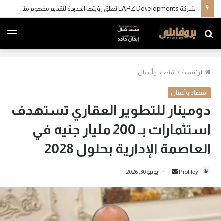
شركة LARZ Developments تطلق رؤيتها الجديدة لتقديم مفهوم متكامل للتطوير العقاري في مصر
بحث
الق
عن
الرئيسية
/
اقتصاد وأعمال
اقتصاد وأعمال
دومينار للتطوير العقاري تستهدف
استثمارات بـ 200 مليار جنيه في
العاصمة الإدارية بحلول 2028
Profiley
أ
يونيو 30, 2026
ر
س
ل
ب