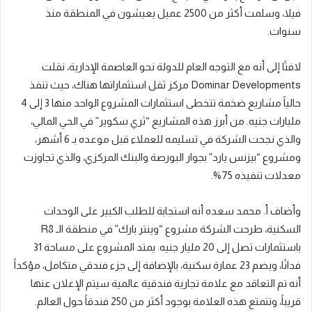
فيلا، وسلمت أكثر من 2500 عميل يعيشون في المنطقة منذ
سنوات.
لافتًا إلى أنه مع التوجه العام للدولة نحو العاصمة الإدارية، نقلت
Dominar Developments مركز ثقل استثماراتها هناك، حيث تنفذ
حالياً مشاريع ضخمة تتخطى استثمارات المشروع الواحد منها 3 إلى 4
مليارات جنيه. من أبرز هذه المشاريع “ثري سكوير” في الحي المالي،
والذي نجحت الشركة في تسليمه للعملاء قبل موعده بـ 6 أشهر،
ومشروع “بيزنس يارد” بجوار البورصة والبنك المركزي، والذي تجاوزت
معدلات تنفيذه 75%.
وأضاف أ. محمد سعده أنه استجابة للطلب الكبير على الوحدات
السكنية، طرحت الشركة مشروع “وينتر بارك” في منطقة الـ R8
باستثمارات تصل إلى 20 مليار جنيه. يمتد المشروع على مساحة 31
فدانًا، ويضم 23 عمارة سكنية، بالإضافة إلى جزء فندقي متكامل، مؤكداً
أنه تم التعاقد مع علامة تجارية فندقية عالمية سيتم الإعلان عنها
قريباً، وتتمتع هذه العلامة بوجود أكثر من 250 فندقاً حول العالم.