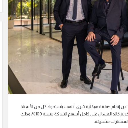
” عن إتمام صفقة هيكلية كبرى، انتهت باستحواذ كل من الأستاذ
خالد العسال، والمهندس محمد خالد العسال، والأستاذ كريم خالد العسال على كامل أسهم الشركة بنسبة 100%، وذلك
 استثمارات مشتركة.