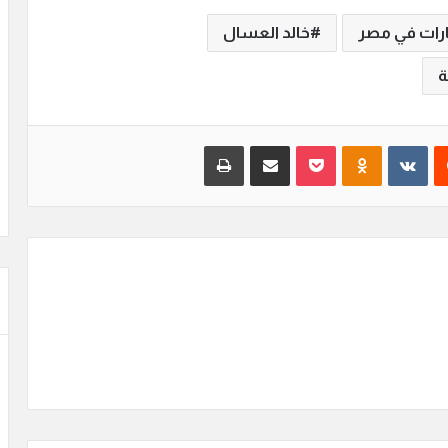
ارات في مصر
خالد العسال
ة
‏Reddit
‏VKontakte
Odnoklassniki
بوكيت
مشاركة عبر البريد
طباعة