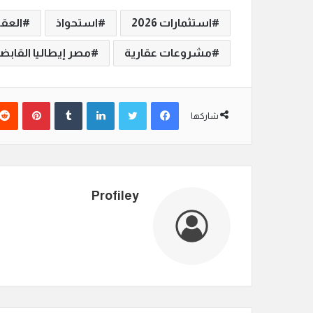
استثمارات 2026
استحواذ
العق
مشروعات عقارية
مصر إيطاليا القابض
فيسبوك
تويتر
لينكدإن
‏Tumblr
بينتيريست
شاركها
Profiley