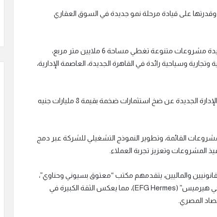
 وقدرتها على قيادة مرحلة نمو جديدة في السوق العقاري
وتضم المحفظة الاستثمارية للشركة تحت مظلتها الجديدة مشروعات متنوعة تغطي مساحة 6 ملايين متر مربع،
مجمعات سكنية وتجارية وسياحية رائدة في القاهرة الجديدة، العاصمة الإدارية،
وفي سياق تعظيم العوائد وتسريع وتيرة النمو، كشفت الإدارة الجديدة عن ضخ استثمارات ضخمة بقيمة 8 مليارات جنيه
مشروعات القائمة، وتطوير النموذج التشغيلي للشركة عبر دمج
ذ المشروعات وتعزيز تجربة العملاء.
انونيين والماليين، يتقدمهم مكتب “معتوق بسيوني وحناوي”،
والدكتور هاني سري الدين، بالإضافة إلى شركة “إي إف جي هيرميس” (EFG Hermes)، مما يعكس الثقة الكبيرة في
صاد المصري.