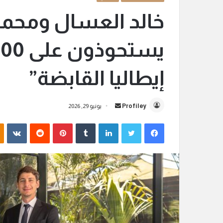
خالد العسال ومحمد
إيطاليا القابضة”
Profiley
أ
يونيو 29, 2026
ر
فيسبوك
تويتر
لينكدإن
‏Tumblr
بينتيريست
‏Reddit
‏VKontakte
س
ل
ب
ر
ي
د
ا
إ