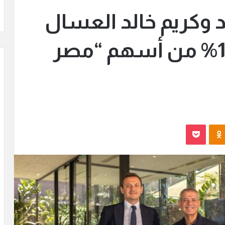
 وكريم خالد العسال
يستحوذون على 100% من أسهم “مصر
Odnoklassniki
بوكيت