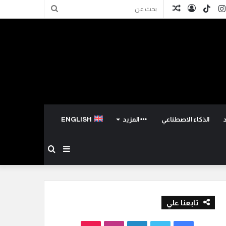
كدإن
انستقرام
TikTok
تسجيل
مقال
بحث
الدخول
عشوائي
عن
الذكاء الاصطناعي
المزيد
ENGLISH
إضافة
بحث
عمود
عن
تابعنا علي
جانبي