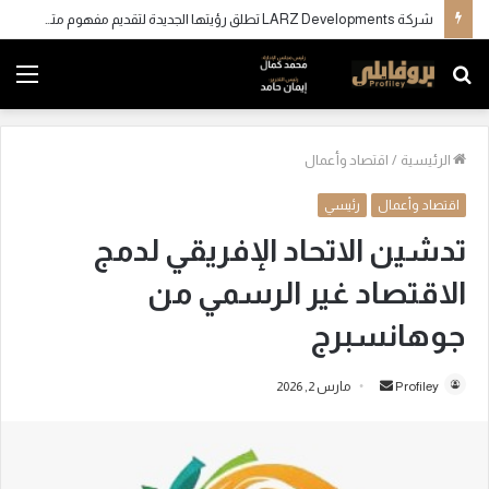
شركة LARZ Developments تطلق رؤيتها الجديدة لتقديم مفهوم متكامل للتطوير العقاري في مصر
بحث
الق
عن
الرئيسية
/
اقتصاد وأعمال
اقتصاد وأعمال
رئيسي
تدشين الاتحاد الإفريقي لدمج
الاقتصاد غير الرسمي من
جوهانسبرج
Profiley
أ
مارس 2, 2026
ر
س
ل