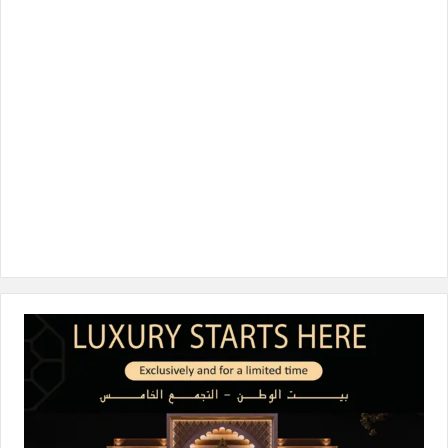
و
ر
د
ق
o
ك
إ
ر
k
ن
ا
م