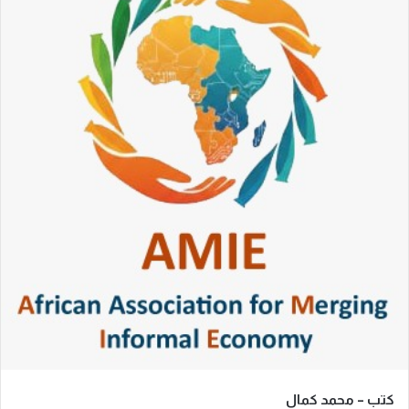
ب
ر
ي
د
ا
إ
ل
ك
ت
ر
و
ن
ي
ا
كتب – محمد كمال