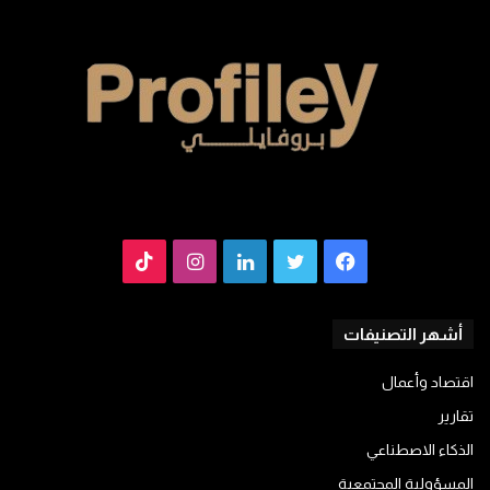
فيسبوك
تويتر
لينكدإن
انستقرام
TikTok
أشهر التصنيفات
اقتصاد وأعمال
تقارير
الذكاء الاصطناعي
المسؤولية المجتمعية