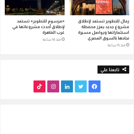
رمال للتطوير تستعد لإطلاق
«مرسوم للتطوير» تستعد
مشروع جديد يعزز محفظة
لإطلاق أحدث مشروعاتها في
استثماراتها ويواصل مسيرة
غرب القاهرة
نجاحها بالسوق المصري
منذ 16 ساعة
منذ 15 ساعة
تابعنا علي
ف
ت
ل
ا
T
ي
و
ي
ن
i
س
ي
ن
س
k
ب
ت
ك
ت
T