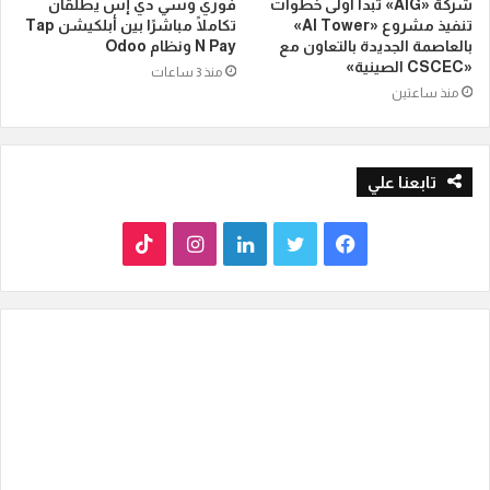
شركة «AIG» تبدأ أولى خطوات
فوري وسي دي إس يطلقان
تنفيذ مشروع «AI Tower»
تكاملًا مباشرًا بين أبلكيشن Tap
بالعاصمة الجديدة بالتعاون مع
N Pay ونظام Odoo
«CSCEC الصينية»
منذ 3 ساعات
منذ ساعتين
تابعنا علي
ف
ت
ل
ا
T
ي
و
ي
ن
i
س
ي
ن
س
k
ب
ت
ك
ت
T
و
ر
د
ق
o
ك
إ
ر
k