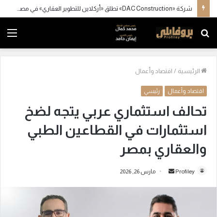
شركة «DAC Construction» تطلق «أركلاين للتطوير العقاري» في مصر وتستعد للإعلان عن محفظة مشروعات كبرى
بحث
الق
عن
الرئيسية
/
اقتصاد وأعمال
اقتصاد وأعمال
رئيسي
تحالف استثماري عربي يتجه لضخ
استثمارات في القطاعين الطبي
والعقاري بمصر
Profiley
أ
مارس 26, 2026
ر
س
ل