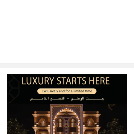
ن
ا
م