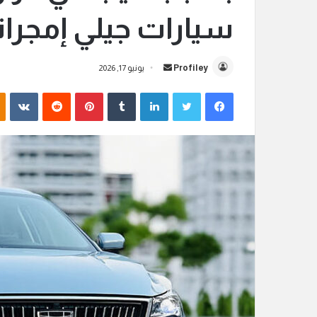
سيارات جيلي إمجران
Profiley
أ
يونيو 17, 2026
ر
فيسبوك
تويتر
لينكدإن
‏Tumblr
بينتيريست
‏Reddit
‏VKontakte
س
ل
ب
ر
ي
د
ا
إ
ل
ك
ت
ر
و