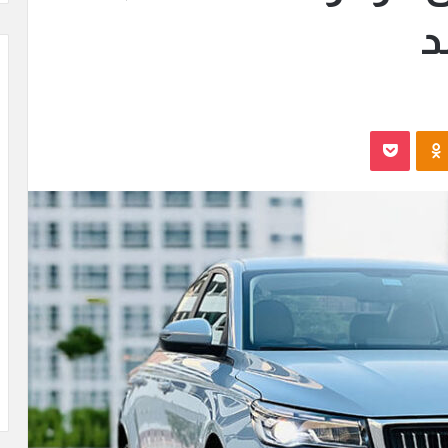
د
Odnoklassniki
بوكيت