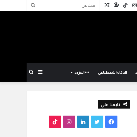
كدإن
انستقرام
TikTok
تسجيل
مقال
بحث
الدخول
عشوائي
عن
إضافة
بحث
الذكاء الاصطناعي
المزيد
عمود
عن
تابعنا علي
جانبي
ف
ت
ل
ا
T
ي
و
ي
ن
i