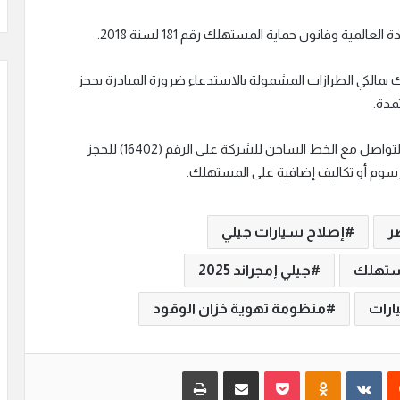
المية وقانون حماية المستهلك رقم 181 لسنة 2018.
بمالكي الطرازات المشمولة بالاستدعاء ضرورة المبادرة بحجز
مدة.
ولضمان سرعة إنجاز الخدمة، يرجى من السادة المالكين التواصل مع الخط الساخن للشركة على الرقم (16402) للحجز
سوم أو تكاليف إضافية على المستهلك.
ر
إصلاح سيارات جيلي
مستهلك
جيلي إمجراند 2025
ارات
منظومة تهوية خزان الوقود
‏Reddit
‏VKontakte
Odnoklassniki
بوكيت
مشاركة عبر البريد
طباعة