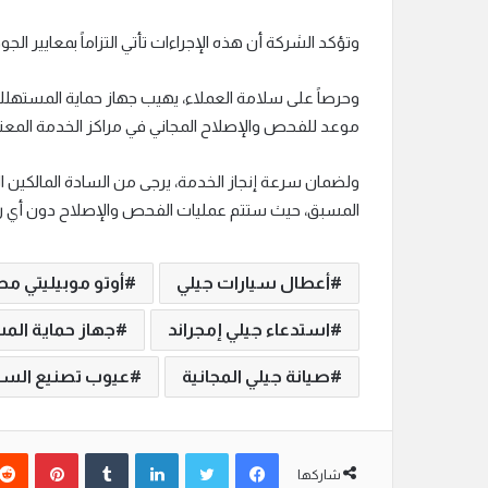
وتؤكد الشركة أن هذه الإجراءات تأتي التزاماً بمعايير الجودة الع
وحرصاً على سلامة العملاء، يهيب جهاز حماية المستهلك 
موعد للفحص والإصلاح المجاني في مراكز الخدمة المعت
المسبق، حيث ستتم عمليات الفحص والإصلاح دون أي ر
أعطال سيارات جيلي
أوتو موبيليتي مص
استدعاء جيلي إمجراند
جهاز حماية ال
صيانة جيلي المجانية
عيوب تصنيع السي
فيسبوك
تويتر
لينكدإن
‏Tumblr
بينتيريست
شاركها