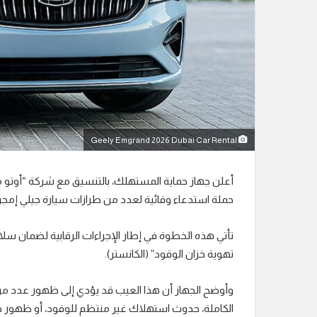
ن
ي
ا
Geely Emgrand 2026 Dubai Car Rental
أعلن جهاز حماية المستهلك، بالتنسيق مع شركة “أوتو م
حملة استدعاء وقائية لعدد من طرازات سيارة جيلي إمجراند لمودي
تأتي هذه الخطوة في إطار الإجراءات الرقابية لضمان
تهوية خزان الوقود” (الكانستر).
وأوضح الجهاز أن هذا العيب قد يؤدي إلى ظهور عدد من 
الكاملة، حدوث استهلاك غير منتظم للوقود، أو ظهور 