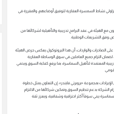
 لمزاولي نشاط السمسرة العقارية لتوفيق أوضاعهم، والمقررة في
ن مع الهيئة في عقد البرامج تدريبية والتأهيلية لشركائها من
يص وفق التشريعات الوطنية.
 على الصادرات والواردات، أن هذا البروتوكول يعكس حرص الهيئة
 لضمان التزام جميع العاملين في سوق الوساطة العقارية
دريبية المعتمدة لتأهيل السماسرة، بما يرفع كفاءة السوق ويحمي
قومي.
للإيرادات بمجموعة «بروبرتي فايندر»، إن التعاون يمثل خطوة
ام الشركة بدعم تنظيم السوق وتمكين شركائها من الالتزام
سماسرة يبني سوقاً أكثر احترافية وشفافية، ويعزز ثقة