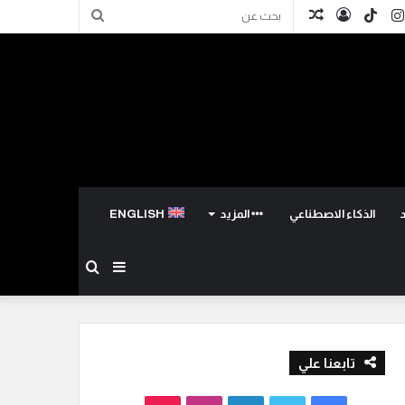
كدإن
انستقرام
TikTok
تسجيل
مقال
بحث
الدخول
عشوائي
عن
الذكاء الاصطناعي
المزيد
ENGLISH
إضافة
بحث
عمود
عن
تابعنا علي
جانبي