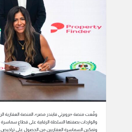
ل
ك
ت
ر
و
ن
ي
ا
وقّعت منصة «بروبرتي فايندر مصر»، المنصة العقارية الرائ
والواردات بصفتها السلطة الرقابية على قطاع سماسرة 
وتمكين السماسرة العقاريين من الحصول على تراخيص مز