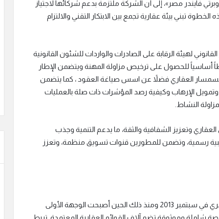
برتي فايندر مصر»، إلى أن الشركة ملتزمة بدعم شركائها لاجتياز
لخطوة تبني بيئة عقارية تجمع بين الابتكار التقني والالتزام
انوني لهيئة الرقابة على الصادرات والواردات للشئون القانونية
ً أساسياً للحصول على ترخيص مزاولة المهنة ويتضمن الإطار
لسمسار العقاري فضلاً عن اسس صياغة العقود ، كما يتضمن
تمويل الإرهاب وكيفية رصد المؤشرات ذات صلة بالعمليات
زاولة النشاط.
العقاري وتعزيز الشفافية والثقة، ما يدعم التنمية وجذب
دريبية رسمية، وتضمن للمطورين قنوات تسويق منظمة، وتعزز
تأسست بروبرتي فايندر في 2007 ثم دخلت السوق المصري في سبتمبر 2013 ومنذ ذلك الحين أصبحت الوجهة الأولى
ة شاملة وموثوقة تضم آلاف القوائم العقارية المعتمدة. تربط