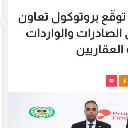
 توقّع بروتوكول تعاون
 الصادرات والواردات
لعقاريين
Odnoklassniki
بوكيت