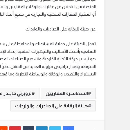
المنصة بين الباحثين عن عقارات والوكلاء العقاريين وا
أو استئجار العقارات السكنية والتجارية في جميع أنحاء ال
عن هيئة للرقابة على الصادرات والواردات
تعمل الهيئة على حماية المستهلك والمحافظة على سم
السلعية بأحدث الأساليب والتجهيزات العلمية إعداد الإحص
هو تيسير حركة التجارة الخارجية وتشجيع الصناعات المصري
المنوطة بإصدار تراخيص مزاولة العديد من المهن نظراً 
الاستيراد والتصدير والوكالة والوساطة التجارية وما عُه
السماسرة العقاريين
بروبرتي فايندر 
هيئة الرقابة على الصادرات والواردات
فيسبوك
تويتر
لينكدإن
‏Tumblr
بينتيريست