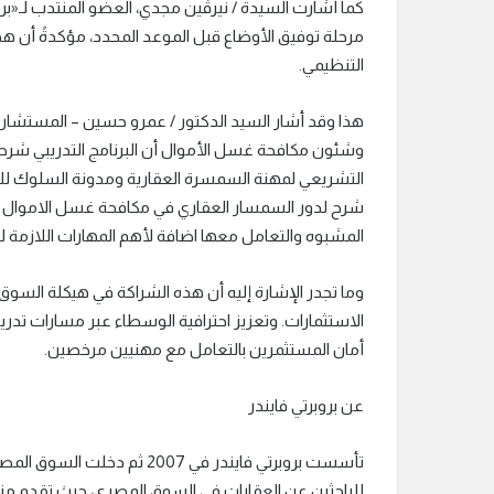
كما أشارت السيدة / نيرڤين مجدي، العضو المنتدب لـ«برو
مرحلة توفيق الأوضاع قبل الموعد المحدد، مؤكدةً أن هذه ا
التنظيمي.
هذا وقد أشار السيد الدكتور / عمرو حسين – المستشار الق
وشئون مكافحة غسل الأموال أن البرنامج التدريبي شرطا
التشريعي لمهنة السمسرة العقارية ومدونة السلوك ل
شرح لدور السمسار العقاري في مكافحة غسل الاموال و
المشبوه والتعامل معها اضافة لأهم المهارات اللازمة لم
وما تجدر الإشارة إليه أن هذه الشراكة في هيكلة السوق 
الاستثمارات. وتعزيز احترافية الوسطاء عبر مسارات ت
أمان المستثمرين بالتعامل مع مهنيين مرخصين.
عن بروبرتي فايندر
للباحثين عن العقارات في السوق المصري، حيث تقدم منص