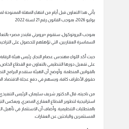
يأتي هذا التعاون قبل أيام من انتهاء المهلة الممنوحة
يوليو 2026، بموجب القانون رقم 21 لسنة 2022
بموجب البروتوكول، ستقوم «بروبرتي فايندر مصر» بالتعاو
السماسرة العقاريين، التي تؤهلهم للحصول على التراخ
حيث أكد اللواء مهندس عصام النجار، رئيس هيئة الرقابة
على تفعيل دورها التنظيمي بالتعاون مع القطاع الخاص،
بالقوانين المنظمة. وأوضح أن الهيئة ستقدم البرامج الت
حقوق الأطراف كافة، ويسهم في دفع عجلة الاقتصاد ال
من ناحيته، قال الدكتور شريف سليمان، الرئيس التنفيذي 
استراتيجية لتطوير القطاع العقاري المصري، ويعكس التز
بالمتطلبات التنظيمية. وأضاف أن الاستثمار في تأهيل ال
المستثمرين والباحثين عن العقارات.