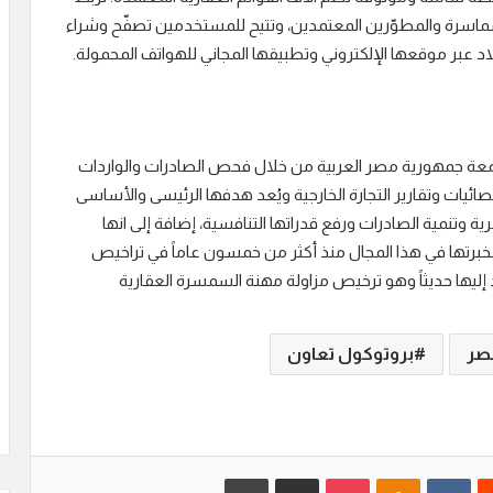
لسماسرة والمطوّرين المعتمدين، وتتيح للمستخدمين تصفّح وشراء
بلاد عبر موقعها الإلكتروني وتطبيقها المجاني للهواتف المحمولة.
عة جمهورية مصر العربية من خلال فحص الصادرات والواردات
ائيات وتقارير التجارة الخارجية ويُعد هدفها الرئيسى والأساسى
ة وتنمية الصادرات ورفع قدراتها التنافسية، إضافة إلى انها
لخبرتها في هذا المجال منذ أكثر من خمسون عاماً في تراخيص
د إليها حديثاً وهو ترخيص مزاولة مهنة السمسرة العقارية
مصر
بروتوكول تعاون
‏Reddit
‏VKontakte
Odnoklassniki
بوكيت
مشاركة عبر البريد
طباعة