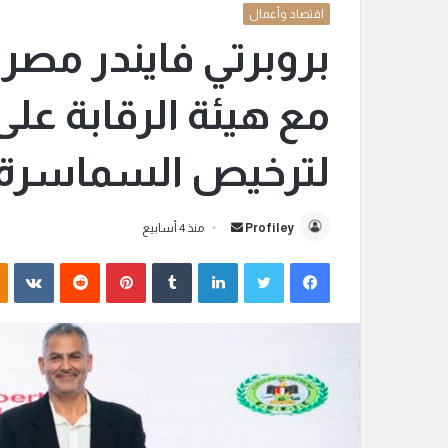
اقتصاد وأعمال
بروبرتي فايندر مصر
مع هيئة الرقابة على
لترخيص السماسرة ا
Profiley
أ
منذ 4 أسابيع
ر
فيسبوك
تويتر
لينكدإن
‏Tumblr
بينتيريست
‏Reddit
‏VKontakte
س
ل
ب
ر
ي
د
ا
إ