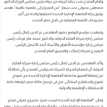
ويُقام المنتدى تحت رعاية كريمة من دولة رئيس مجلس الوزراء الدكتور
مصطفى مدبولي، تحت شعار “من الصحراء إلى عاصمة عالمية”، بهدف
توثيق رحلة العاصمة الإدارية الجديدة باعتبارها واحدة من أكبر
مشروعات التنمية العمرانية في تاريخ مصر الحديث.
وشهدت مراسم التوقيع حضور المهندس عز الدين كمال رئيس
مجلس إدارة شركة العلياء الدولية، والدكتور محمد فايز فرحات رئيس
مجلس إدارة مؤسسة الأهرام، والأستاذ أحمد الأشعل الرئيس
التنفيذي لشركة إمباكت والمنسق العام للمنتدى.
وأكد المهندس عز الدين كمال، رئيس مجلس إدارة شركة العلياء
الدولية، أن انضمام الشركة كشريك استراتيجي للمنتدى يأتي انطلاقًا
من إيمانها العميق بما تمثله العاصمة الإدارية الجديدة من نموذج
تنموي واستثماري استثنائي، نجح في ترسيخ مكانة مصر كوجهة جاذبة
للاستثمارات الإقليمية والدولية.
وقال: “العاصمة الإدارية الجديدة ليست مجرد مشروع عمراني ضخم،
بل تجربة تنموية متكاملة تعكس رؤية الدولة المصرية للمستقبل، وهو