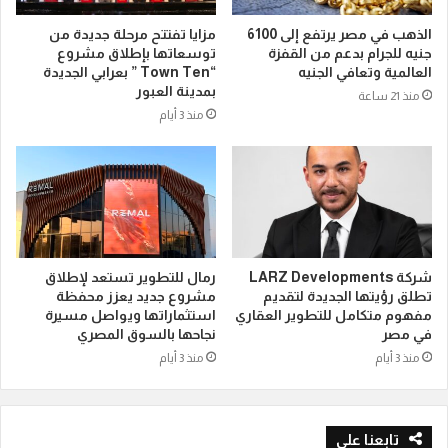
الذهب في مصر يرتفع إلى 6100
مزايا تفتتح مرحلة جديدة من
جنيه للجرام بدعم من القفزة
توسعاتها بإطلاق مشروع
العالمية وتعافي الجنيه
“Town Ten ” بعرابي الجديدة
بمدينة العبور
منذ 21 ساعة
منذ 3 أيام
شركة LARZ Developments
رمال للتطوير تستعد لإطلاق
تطلق رؤيتها الجديدة لتقديم
مشروع جديد يعزز محفظة
مفهوم متكامل للتطوير العقاري
استثماراتها ويواصل مسيرة
في مصر
نجاحها بالسوق المصري
منذ 3 أيام
منذ 3 أيام
تابعنا علي