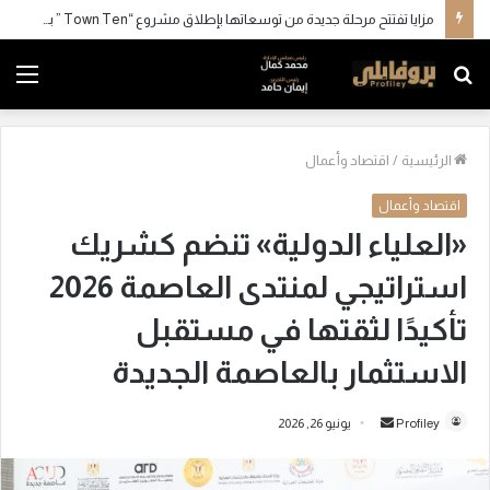
مزايا تفتتح مرحلة جديدة من توسعاتها بإطلاق مشروع “Town Ten ” بعرابي الجديدة بمدينة العبور
بحث
الق
عن
الرئيسية
/
اقتصاد وأعمال
اقتصاد وأعمال
«العلياء الدولية» تنضم كشريك
استراتيجي لمنتدى العاصمة 2026
تأكيدًا لثقتها في مستقبل
الاستثمار بالعاصمة الجديدة
Profiley
أ
يونيو 26, 2026
ر
س