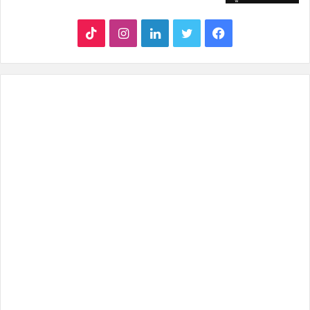
ف
ت
ل
ا
T
ي
و
ي
ن
i
س
ي
ن
س
k
ب
ت
ك
ت
T
و
ر
د
ق
o
ك
إ
ر
k
ن
ا
م