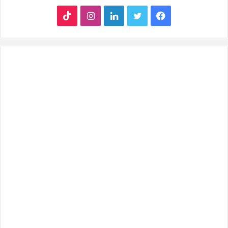
ف
ت
ل
ا
T
ي
و
ي
ن
i
س
ي
ن
س
k
ب
ت
ك
ت
T
و
ر
د
ق
o
ك
إ
ر
k
ن
ا
م