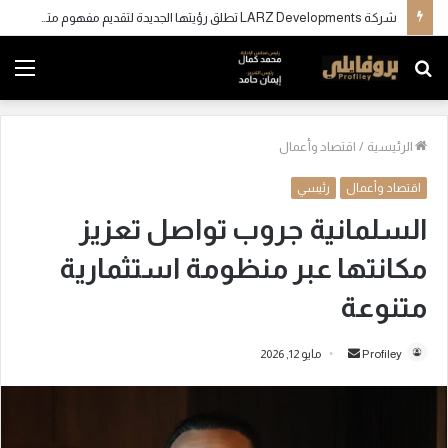
شركة LARZ Developments تطلق رؤيتها الجديدة لتقديم مفهوم متكامل للتطوير العقاري في مصر
بحث
الق
عن
الرئيسية
/
اقتصاد وأعمال
اقتصاد وأعمال
رئيسي
السلمانية جروب تواصل تعزيز
مكانتها عبر منظومة استثمارية
متنوعة
Profiley
أ
مايو 12, 2026
ر
س
ل