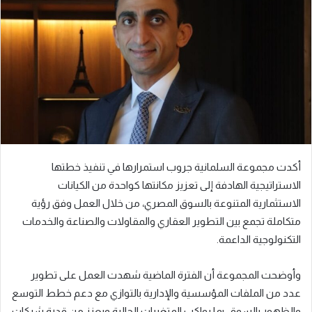
ب
ر
ي
د
ا
إ
ل
ك
ت
ر
أكدت مجموعة السلمانية جروب استمرارها في تنفيذ خطتها
و
الاستراتيجية الهادفة إلى تعزيز مكانتها كواحدة من الكيانات
ن
الاستثمارية المتنوعة بالسوق المصري، من خلال العمل وفق رؤية
ي
ا
متكاملة تجمع بين التطوير العقاري والمقاولات والصناعة والخدمات
التكنولوجية الداعمة.
وأوضحت المجموعة أن الفترة الماضية شهدت العمل على تطوير
عدد من الملفات المؤسسية والإدارية بالتوازي مع دعم خطط التوسع
والظهور بالسوق، بما يواكب المتغيرات الحالية ويعزز من قدرة شركات