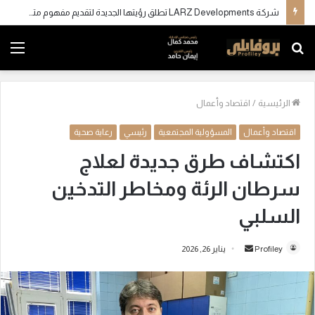
شركة LARZ Developments تطلق رؤيتها الجديدة لتقديم مفهوم متكامل للتطوير العقاري في مصر
بحث
الق
عن
الرئيسية
/
اقتصاد وأعمال
اقتصاد وأعمال
المسؤولية المجتمعية
رئيسي
رعاية صحية
اكتشاف طرق جديدة لعلاج
سرطان الرئة ومخاطر التدخين
السلبي
Profiley
أ
يناير 26, 2026
ر
س
ل