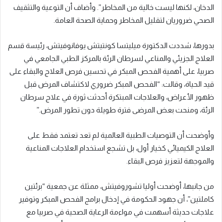
الدخان، لكنها ليست خالية من المخاطر”. وأضاف أن التوعية والتثقيف
الصحي ضروريان لتقليل المخاطر وحماية الصحة العامة.
بدورها، شددت الدكتورة ميليتسا كونتيتش يوفانوفيتش، رئيسة قسم
العلاج الجزيئي والمناعي لسرطان الرئة بالمركز الطبي الجامعي في
صربيا، على أهمية الفحص المبكر في تحسين فرص العلاج والبقاء على
قيد الحياة، وقالت: “الفحص المبكر ضروري لاكتشاف المرض قبل
ظهور الأعراض، والعلاجات المبتكرة أحدثت ثورة في علاج سرطان
الرئة، ومنحت بعض المرضى فترة طويلة دون تطور المرض.”
وأوضحت أن التوصيات الطبية العالمية لم تعد تعتمد فقط على
العلاج الكيميائي كخيار أول، بل تشجع استخدام العلاجات المناعية
والموجهة لتعزيز فرص البقاء.
من جانبها، أوضحت أوليا تشوروفيتش، ممثلة عن جمعية “برئتين
كاملتين”، أن جهود الحكومة في إدخال برامج الفحص المبكر وتوفير
علاجات حديثة أسهمت في مواءمة الرعاية الصحية في صربيا مع