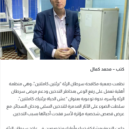
ب
ر
ي
د
ا
إ
ل
ك
ت
ر
كتب – محمد كمال
و
ن
نظمت جمعية مكافحة سرطان الرئة “برئتين كاملتين”، وهي منظمة
ي
ا
أهلية تعمل على رفع الوعي بمخاطر التدخين ودعم مرضى سرطان
الرئة وأسره، ندوة توعوية بعنوان “عش الحياة برئتيك كاملتين”،
سلطت الضوء على الآثار المدمرة للتدخين السلبي ودخان السجائر، مع
عرض قصص شخصية مؤثرة لأسر فقدت أحبائها بسبب التدخين.
جاءت الندوة بمشاركة خبراء وأطباء متخصصين في علاج سرطان الرئة،