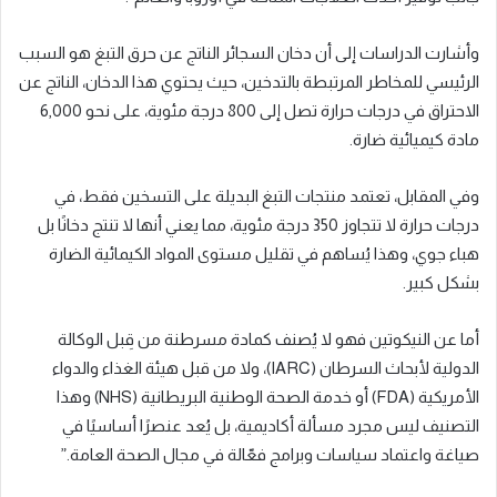
وأشارت الدراسات إلى أن دخان السجائر الناتج عن حرق التبغ هو السبب
الرئيسي للمخاطر المرتبطة بالتدخين، حيث يحتوي هذا الدخان، الناتج عن
الاحتراق في درجات حرارة تصل إلى 800 درجة مئوية، على نحو 6,000
مادة كيميائية ضارة.
وفي المقابل، تعتمد منتجات التبغ البديلة على التسخين فقط، في
درجات حرارة لا تتجاوز 350 درجة مئوية، مما يعني أنها لا تنتج دخانًا بل
هباء جوي، وهذا يُساهم في تقليل مستوى المواد الكيمائية الضارة
بشكل كبير.
أما عن النيكوتين فهو لا يُصنف كمادة مسرطنة من قِبل الوكالة
الدولية لأبحاث السرطان (IARC)، ولا من قبل هيئة الغذاء والدواء
الأمريكية (FDA) أو خدمة الصحة الوطنية البريطانية (NHS) وهذا
التصنيف ليس مجرد مسألة أكاديمية، بل يُعد عنصرًا أساسيًا في
صياغة واعتماد سياسات وبرامج فعّالة في مجال الصحة العامة.”