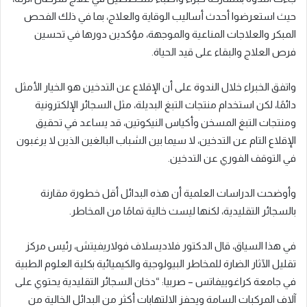
حيث استعرضوا أحدث أساليب الوقاية والعلاج، بما في ذلك الفحص
المبكر والعلاجات المناعية والموجهة، مؤكدين دورها في تحسين
فرص العلاج والبقاء على قيد الحياة.
واتفق الخبراء خلال الندوة على أن الإقلاع عن التدخين هو الخيار الأمثل
دائمًا، لكن استخدام منتجات التبغ البديلة، مثل السجائر الإلكترونية
ومنتجات التبغ المسخن وأكياس النيكوتين، قد يساعد في تحقيق
الإقلاع التام عن التدخين، لا سيما بين الشباب البالغين الذين لا يرغبون
في التوقف الفوري عن التدخين.
وأوضحت الدراسات العلمية أن هذه البدائل أقل خطورة مقارنة
بالسجائر التقليدية، لكنها ليست خالية تمامًا من المخاطر.
في هذا السياق، قال الدكتور فلاديسلاف فولاريفيتش، رئيس مركز
تقليل الآثار الضارة للمخاطر البيولوجية والكيميائية بكلية العلوم الطبية
في جامعة كراغوييفاتس – صربيا: “دخان السجائر التقليدية يحتوي على
آلاف المركبات السامة ويحفز الالتهابات أكثر من البدائل الخالية من