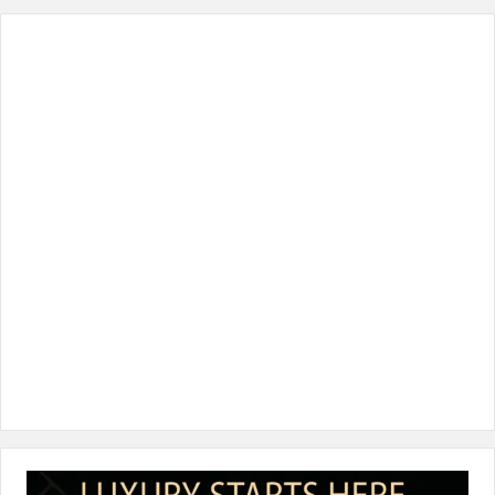
س
ي
ن
س
k
ب
ت
ك
ت
T
و
ر
د
ق
o
ك
إ
ر
k
ن
ا
م