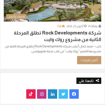
اقتصاد وأعمال
Profiley
أكتوبر 22, 2025
728
شركة Rock Developments تطلق المرحلة
الثانية من مشروع روك وايت
كتب – محمد كمال أعلنت شركة Rock Developments إطلاق المرحلة الثانية من
مشروعها المتميز “روك وايت” في قلب مدينة هليوبوليس…
أكمل القراءة »
تابعنا علي
ف
ت
ل
ا
T
ي
و
ي
ن
i