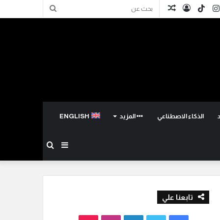
كدإن
انستقرام
TikTok
تسجيل
مقال
بحث
الدخول
عشوائي
عن
الذكاء الاصطناعي
المزيد
ENGLISH
إضافة
بحث
عمود
عن
تابعنا علي
جانبي