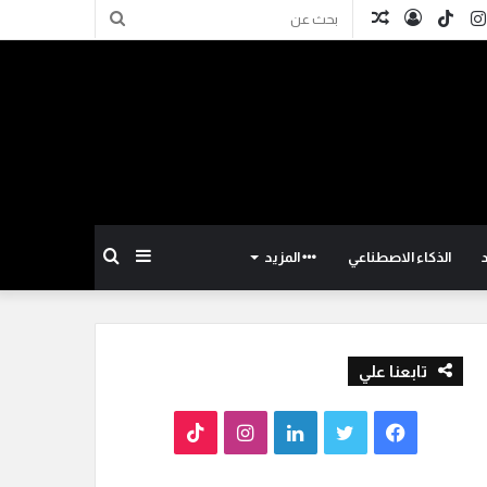
كدإن
انستقرام
TikTok
تسجيل
مقال
بحث
الدخول
عشوائي
عن
إضافة
بحث
الذكاء الاصطناعي
المزيد
عمود
عن
تابعنا علي
جانبي
ف
ت
ل
ا
T
ي
و
ي
ن
i