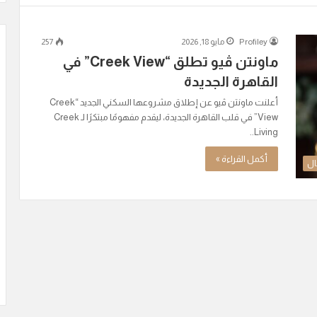
Profiley
مايو 18, 2026
257
ماونتن ڤيو تطلق “Creek View” في
القاهرة الجديدة
أعلنت ماونتن ڤيو عن إطلاق مشروعها السكني الجديد “Creek
View” في قلب القاهرة الجديدة، ليقدم مفهومًا مبتكرًا لـ Creek
Living..
أكمل القراءة »
ال