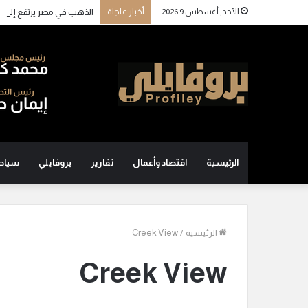
الأحد, أغسطس 9 2026
أخبار عاجلة
الذهب في مصر يرتفع إلى 6100 جنيه للجرام بدعم من القفزة العالمية وتعافي الجنيه
الرئيسية
اقتصاد وأعمال
تقارير
بروفايلي
سياح
الرئيسية
/
Creek View
Creek View