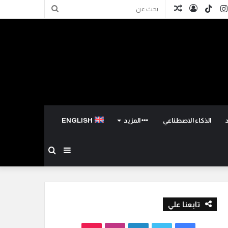
كدإن
انستقرام
TikTok
تسجيل
مقال
بحث
الدخول
عشوائي
عن
الذكاء الاصطناعي
المزيد
ENGLISH
إضافة
بحث
عمود
عن
تابعنا علي
جانبي