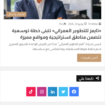
اقتصاد وأعمال
Profiley
يونيو 23, 2026
152
«تايمز للتطوير العمراني» تتبنى خطة توسعية
تتضمن مناطق استراتيجية ومواقع مميزة
تدرس شركة "تايمز للتطوير العمراني" عددًا من الفرص الواعدة بالسوق المصري
تدعم خطط نموها المستقبلية، وبما يتماشى مع سياستها..
أكمل القراءة »
تابعنا علي
ف
ت
ل
ا
T
ي
و
ي
ن
i