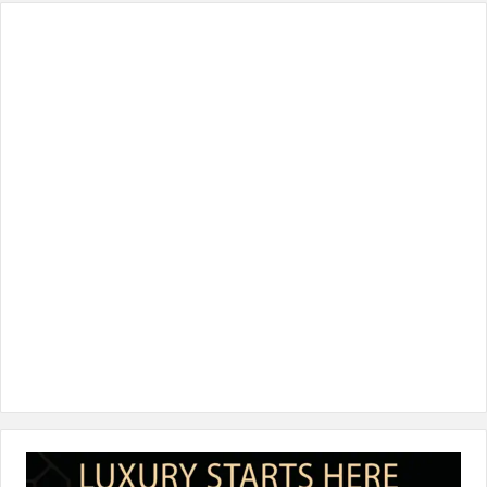
س
ي
ن
س
k
ب
ت
ك
ت
T
و
ر
د
ق
o
ك
إ
ر
k
ن
ا
م