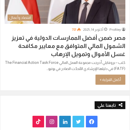
اقتصاد وأعمال
Profiley
أكتوبر 14, 2025
781
مصر ضمن أفضل الممارسات الدولية في تعزيز
الشمول المالي المتوافق مع معايير مكافحة
غسل الأموال وتمويل الإرهاب
كتب – بروفايلي أدرجت مجموعة العمل المالي The Financial Action Task Force
(FATF) في دليلها الإرشادي المُحدّث الصادر في يونيو…
أكمل القراءة »
تابعنا علي
ف
ت
ل
ا
T