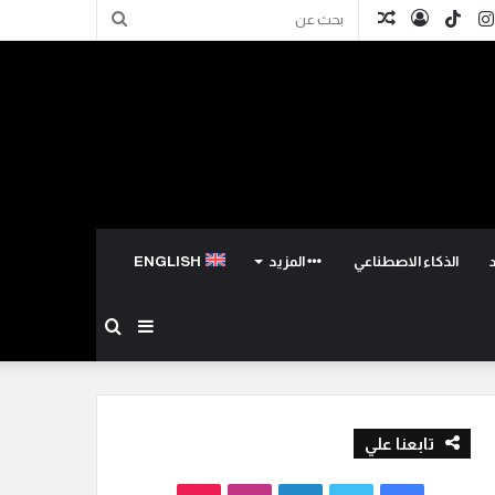
كدإن
انستقرام
TikTok
تسجيل
مقال
بحث
الدخول
عشوائي
عن
الذكاء الاصطناعي
المزيد
ENGLISH
إضافة
بحث
عمود
عن
تابعنا علي
جانبي