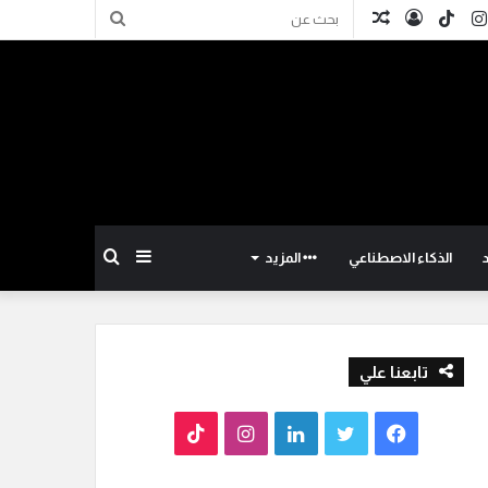
كدإن
انستقرام
TikTok
تسجيل
مقال
بحث
الدخول
عشوائي
عن
إضافة
بحث
الذكاء الاصطناعي
المزيد
عمود
عن
تابعنا علي
جانبي
ف
ت
ل
ا
T
ي
و
ي
ن
i