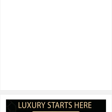
س
ي
ن
س
k
ب
ت
ك
ت
T
و
ر
د
ق
o
ك
إ
ر
k
ن
ا
م