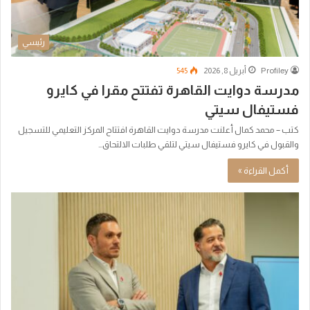
رئيسي
Profiley
أبريل 8, 2026
545
مدرسة دوايت القاهرة تفتتح مقرا في كايرو
فستيفال سيتي
كتب – محمد كمال أعلنت مدرسة دوايت القاهرة افتتاح المركز التعليمي للتسجيل
والقبول في كايرو فستيفال سيتي لتلقي طلبات الالتحاق…
أكمل القراءة »