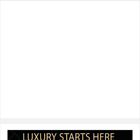
س
ي
ن
س
k
ب
ت
ك
ت
T
و
ر
د
ق
o
ك
إ
ر
k
ن
ا
م