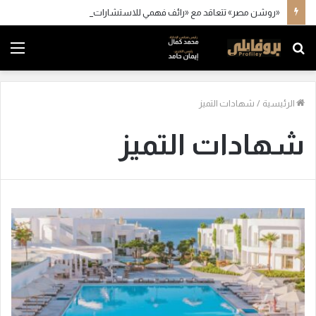
«روشن مصر» تتعاقد مع «رائف فهمي للاستشارات» و«كاد» و«أكسيس»
بحث
الق
عن
الرئيسية
/
شهادات التميز
شهادات التميز