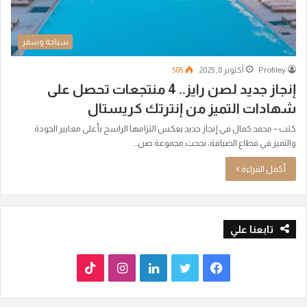
سياحة وسفر
Profiley
أكتوبر 8, 2025
505
إنجاز جديد لصن رايز.. 4 منتجعات تحصل على
شهادات التميز من إنترتك كريستال
كتب – محمد كمال في إنجاز جديد يعكس التزامها الراسخ بأعلى معايير الجودة
والتميز في قطاع الضيافة، نجحت مجموعة صن…
أكمل القراءة »
تابعنا علي
ف
ت
ل
ا
T
ي
و
ي
ن
i