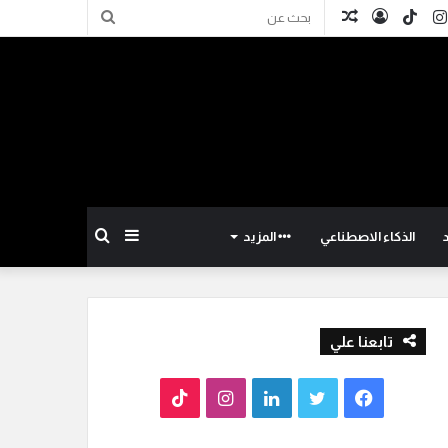
كدإن
انستقرام
TikTok
تسجيل
مقال
بحث
الدخول
عشوائي
عن
إضافة
بحث
الذكاء الاصطناعي
المزيد
عمود
عن
تابعنا علي
جانبي
ف
ت
ل
ا
T
ي
و
ي
ن
i