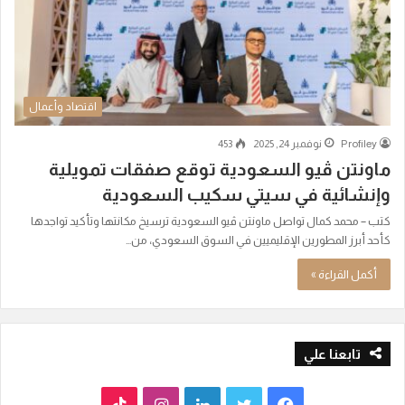
اقتصاد وأعمال
Profiley
نوفمبر 24, 2025
453
ماونتن ڤيو السعودية توقع صفقات تمويلية
وإنشائية في سيتي سكيب السعودية
كتب – محمد كمال تواصل ماونتن ڤيو السعودية ترسيخ مكانتها وتأكيد تواجدها
كأحد أبرز المطورين الإقليميين في السوق السعودي، من…
أكمل القراءة »
تابعنا علي
ف
ت
ل
ا
T