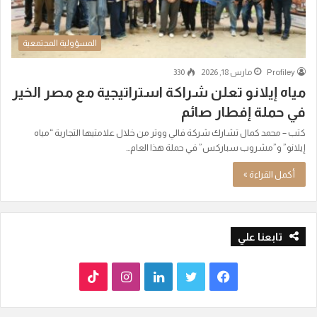
المسؤولية المجتمعية
Profiley
مارس 18, 2026
330
مياه إيلانو تعلن شراكة استراتيجية مع مصر الخير
في حملة إفطار صائم
كتب – محمد كمال تشارك شركة فالي ووتر من خلال علامتيها التجارية “مياه
إيلانو” و”مشروب سباركس” في حملة هذا العام…
أكمل القراءة »
تابعنا علي
ف
ت
ل
ا
T
ي
و
ي
ن
i