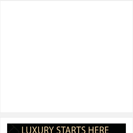
س
ي
ن
س
k
ب
ت
ك
ت
T
و
ر
د
ق
o
ك
إ
ر
k
ن
ا
م