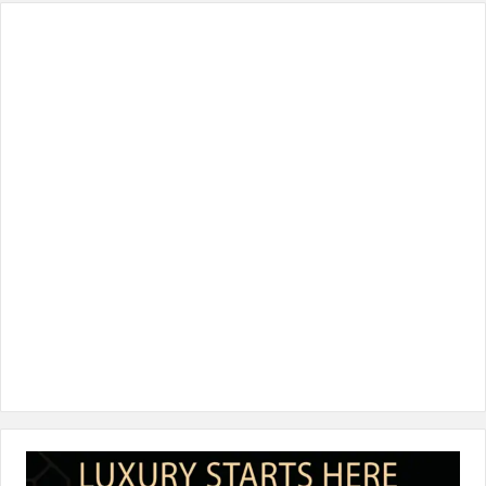
س
ي
ن
س
k
ب
ت
ك
ت
T
و
ر
د
ق
o
ك
إ
ر
k
ن
ا
م