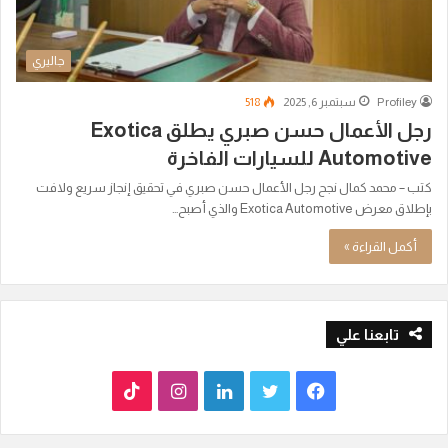
جاليري
Profiley
سبتمبر 6, 2025
518
رجل الأعمال حسن صبري يطلق Exotica
Automotive للسيارات الفاخرة
كتب – محمد كمال نجح رجل الأعمال حسن صبري في تحقيق إنجاز سريع ولافت
بإطلاق معرض Exotica Automotive والذي أصبح…
أكمل القراءة »
تابعنا علي
ف
ت
ل
ا
T
ي
و
ي
ن
i