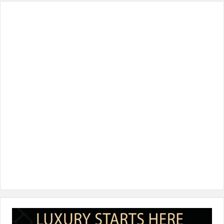
س
ي
ن
س
k
ب
ت
ك
ت
T
و
ر
د
ق
o
ك
إ
ر
k
ن
ا
م