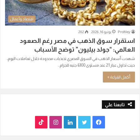
اقتصاد وأعمال
Profiley
يونيو 16, 2026
202
استقرار سوق الذهب في مصر رغم الصعود
العالمي: “جولد بيليون” توضح الأسباب
شهدت أسعار الذهب في السوق المصري تذبذبات محدودة خلال تعاملات اليوم،
حيث تداول عيار 21 عند مستوى 6300 جنيه للجرام..
أكمل القراءة »
تابعنا علي
ف
ت
ل
ا
T
ي
و
ي
ن
i