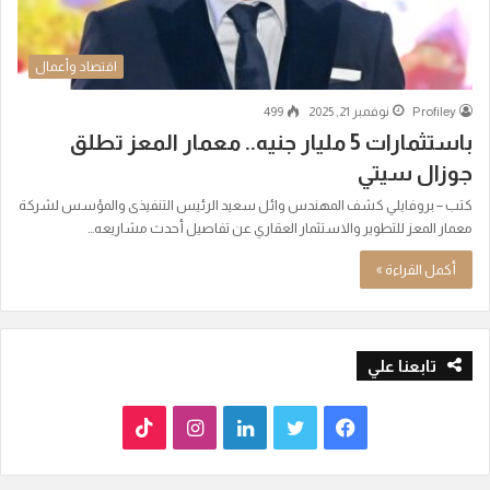
اقتصاد وأعمال
Profiley
نوفمبر 21, 2025
499
باستثمارات 5 مليار جنيه.. معمار المعز تطلق
جوزال سيتي
كتب – بروفايلي كشف المهندس وائل سعيد الرئيس التنفيذى والمؤسس لشركة
معمار المعز للتطوير والاستثمار العقاري عن تفاصيل أحدث مشاريعه…
أكمل القراءة »
تابعنا علي
ف
ت
ل
ا
T
ي
و
ي
ن
i