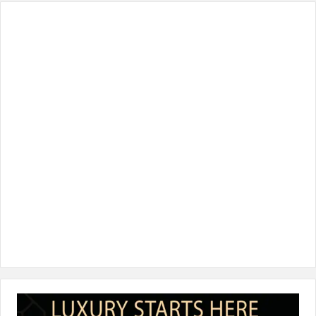
س
ي
ن
س
k
ب
ت
ك
ت
T
و
ر
د
ق
o
ك
إ
ر
k
ن
ا
م