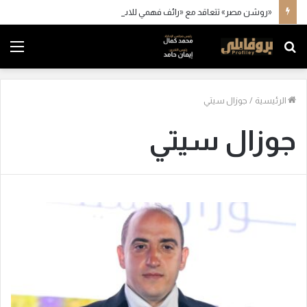
«روشن مصر» تتعاقد مع «رائف فهمي للاستشارات» و«كاد» و«أكسيس»
بحث
الق
عن
الرئيسية
/
جوزال سيتي
جوزال سيتي