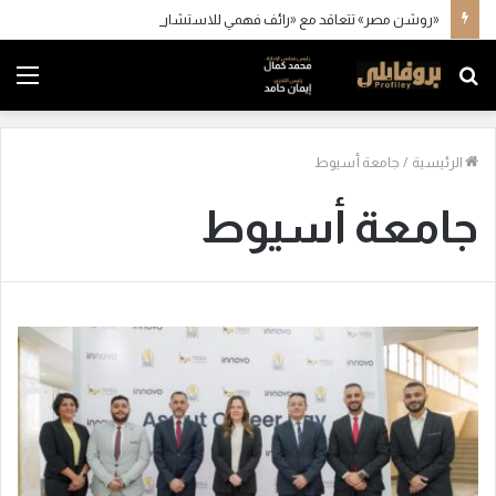
«روشن مصر» تتعاقد مع «رائف فهمي للاستشارات» و«كاد» و«أكسيس»
بحث
الق
عن
الرئيسية
/
جامعة أسيوط
جامعة أسيوط