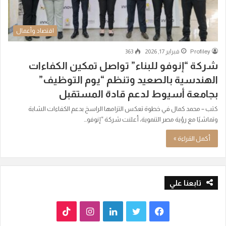
اقتصاد وأعمال
Profiley
فبراير 17, 2026
363
شركة “إنوفو للبناء” تواصل تمكين الكفاءات
الهندسية بالصعيد وتنظم “يوم التوظيف”
بجامعة أسيوط لدعم قادة المستقبل
كتب – محمد كمال في خطوة تعكس التزامها الراسخ بدعم الكفاءات الشابة
وتماشيًا مع رؤية مصر التنموية، أعلنت شركة “إنوفو…
أكمل القراءة »
تابعنا علي
ف
ت
ل
ا
T