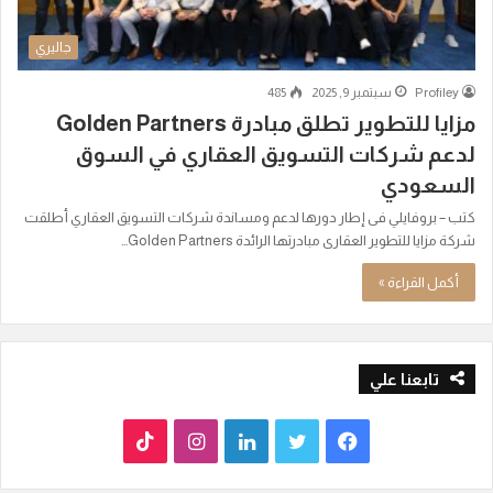
جاليري
Profiley
سبتمبر 9, 2025
485
مزايا للتطوير تطلق مبادرة Golden Partners
لدعم شركات التسويق العقاري في السوق
السعودي
كتب – بروفايلي فى إطار دورها لدعم ومساندة شركات التسويق العقاري أطلقت
شركة مزايا للتطوير العقارى مبادرتها الرائدة Golden Partners…
أكمل القراءة »
تابعنا علي
ف
ت
ل
ا
T
ي
و
ي
ن
i