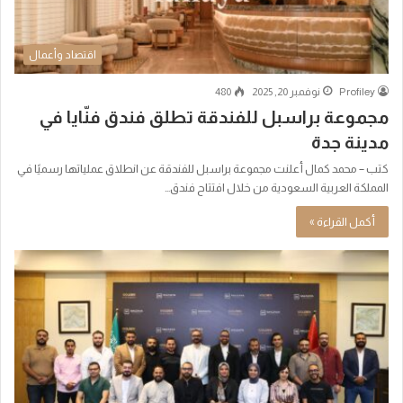
اقتصاد وأعمال
Profiley
نوفمبر 20, 2025
480
مجموعة براسبل للفندقة تطلق فندق فنّايا في
مدينة جدة
كتب – محمد كمال أعلنت مجموعة براسبل للفندقة عن انطلاق عملياتها رسميًا في
المملكة العربية السعودية من خلال افتتاح فندق…
أكمل القراءة »