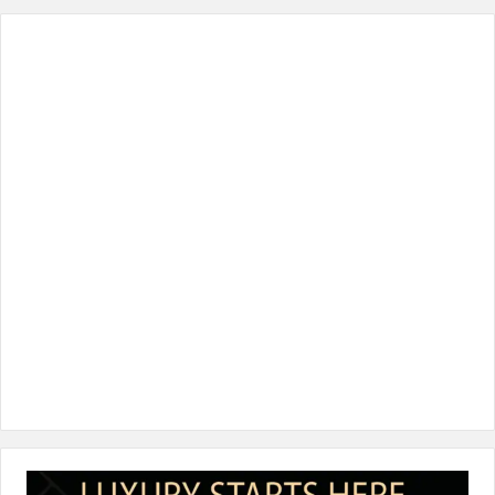
س
ي
ن
س
k
ب
ت
ك
ت
T
و
ر
د
ق
o
ك
إ
ر
k
ن
ا
م