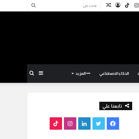
كدإن
انستقرام
TikTok
تسجيل
مقال
بحث
الدخول
عشوائي
عن
إضافة
بحث
الذكاء الاصطناعي
المزيد
عمود
عن
تابعنا علي
جانبي
ف
ت
ل
ا
T
ي
و
ي
ن
i