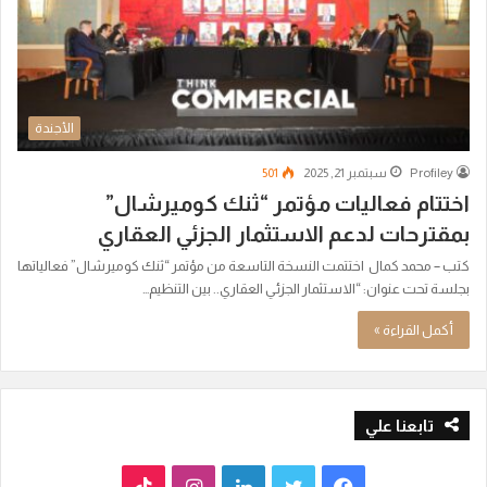
الأجندة
Profiley
سبتمبر 21, 2025
501
اختتام فعاليات مؤتمر “ثنك كوميرشال”
بمقترحات لدعم الاستثمار الجزئي العقاري
كتب – محمد كمال اختتمت النسخة التاسعة من مؤتمر “ثنك كوميرشال” فعالياتها
بجلسة تحت عنوان: “الاستثمار الجزئي العقاري.. بين التنظيم…
أكمل القراءة »
تابعنا علي
ف
ت
ل
ا
T