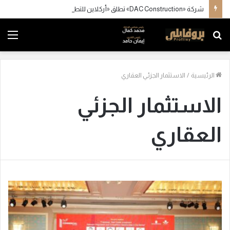
شركة «DAC Construction» تطلق «أركلاين للتطوير العقاري» في مصر وتستعد للإعلان عن محفظة مشروعات كبرى
بحث
الق
عن
الرئيسية
/
الاستثمار الجزئي العقاري
الاستثمار الجزئي
العقاري