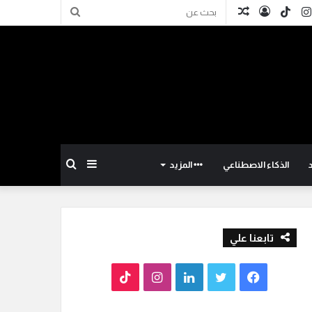
كدإن
انستقرام
TikTok
تسجيل
مقال
بحث
الدخول
عشوائي
عن
إضافة
بحث
الذكاء الاصطناعي
المزيد
عمود
عن
تابعنا علي
جانبي
ف
ت
ل
ا
T
ي
و
ي
ن
i