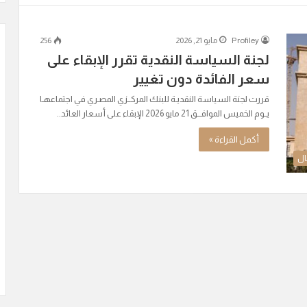
Profiley
مايو 21, 2026
256
لجنة السياسة النقدية تقرر الإبقاء على
سعر الفائدة دون تغيير
قررت لجنة السياسة النقديـة للبنك المركــزي المصـري في اجتماعهـا
يــوم الخميس الموافـــق 21 مايو 2026 الإبقاء على أسعار العائد..
أكمل القراءة »
ال