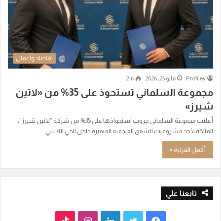
اقتصاد وأعمال
Profiley
مايو 25, 2026
216
مجموعة السلماني تستحوذ على 35% من «لاتين
شيرز»
أعلنت مجموعة السلماني جروب استحواذها على 35% من شركة “لاتين شيرز”،
المالكة لأحد مشروعات الشقق الفندقية المتميزة داخل الحي اللاتيني…
أكمل القراءة »
تابعنا علي
ف
ت
ل
ا
T