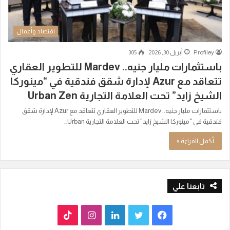
اقتصاد وأعمال
Profiley
أبريل 30, 2026
305
باستثمارات مليار جنيه.. Mardev للتطوير العقاري
تتعاقد مع Azur لإدارة شقق فندقية في “مينوركا
الشيخ زايد” تحت العلامة التجارية Urban Zen
باستثمارات مليار جنيه.. Mardev للتطوير العقاري تتعاقد مع Azur لإدارة شقق
فندقية في "مينوركا الشيخ زايد" تحت العلامة التجارية Urban…
أكمل القراءة »
تابعنا علي
ف
ت
ل
ا
T