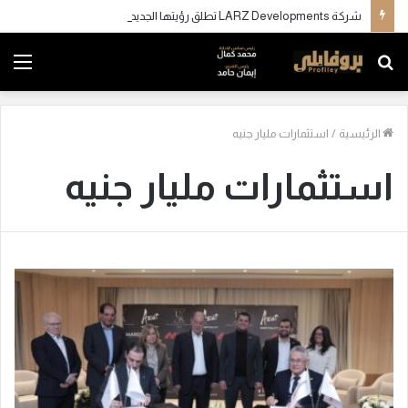
شركة LARZ Developments تطلق رؤيتها الجديدة لتقديم مفهوم متكامل للتطوير العقاري في مصر
بحث
الق
عن
الرئيسية
/
استثمارات مليار جنيه
استثمارات مليار جنيه