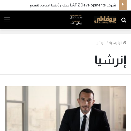
شركة LARZ Developments تطلق رؤيتها الجديدة لتقديم مفهوم متكامل للتطوير العقاري في مصر
بحث
الق
عن
الرئيسية
/
إنرشيا
إنرشيا