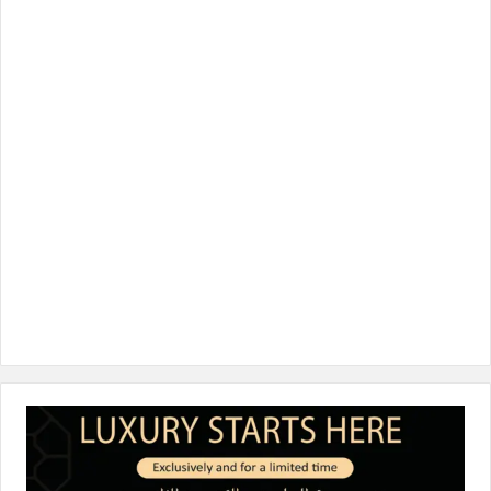
ب
ت
ك
ت
T
و
ر
د
ق
o
ك
إ
ر
k
ن
ا
م