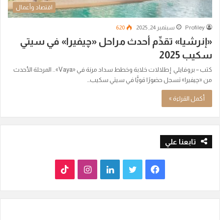
اقتصاد وأعمال
Profiley
سبتمبر 24, 2025
620
«إنرشيا» تقدِّم أحدث مراحل «چيفيرا» في سيتي
سكيب 2025
كتب – بروفايلي إطلالات خلابة وخطط سداد مرنة في «Vaya».. المرحلة الأحدث
من «چيفيرا» تسجل حضورًا قويًّا في سيتي سكيب…
أكمل القراءة »
تابعنا علي
ف
ت
ل
ا
T
ي
و
ي
ن
i
س
ي
ن
س
k