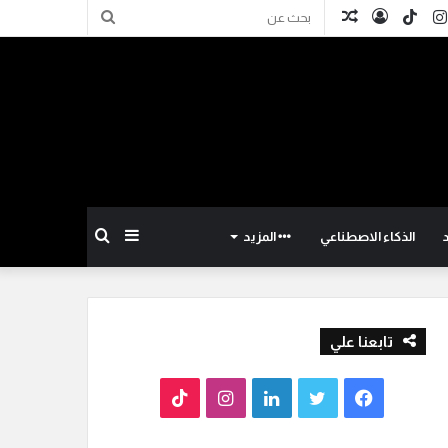
كدإن
انستقرام
TikTok
تسجيل
مقال
بحث
الدخول
عشوائي
عن
إضافة
بحث
الذكاء الاصطناعي
المزيد
عمود
عن
تابعنا علي
جانبي
ف
ت
ل
ا
T
ي
و
ي
ن
i