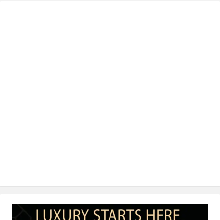
س
ي
ن
س
k
ب
ت
ك
ت
T
و
ر
د
ق
o
ك
إ
ر
k
ن
ا
م