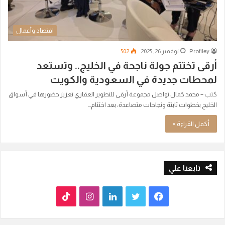
اقتصاد وأعمال
Profiley
نوفمبر 26, 2025
502
أرقى تختتم جولة ناجحة في الخليج.. وتستعد
لمحطات جديدة في السعودية والكويت
كتب – محمد كمال تواصل مجموعة أرقى للتطوير العقاري تعزيز حضورها في أسواق
الخليج بخطوات ثابتة ونجاحات متصاعدة، بعد اختتام…
أكمل القراءة »
تابعنا علي
ف
ت
ل
ا
T
ي
و
ي
ن
i