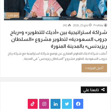
منوعات
Profiley
مايو 23, 2026
242
شراكة استراتيجية بين «أديك للتطوير» و«رباح
جروب السعودية» لتطوير مشروع «السلطان
ريزيدنس» بالمدينة المنورة
أعلنت شركة اديك للتطوير العقاري عن توقيع شراكة استراتيجية مع شركة رباح
جروب السعودية، لتطوير مشروع “السلطان ريزيدنس” في المدينة…
أكمل القراءة »
تابعنا علي
ف
ت
ل
ا
T