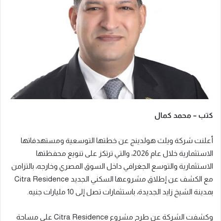
ر
ي
د
ا
إ
ل
ك
ت
ر
كتب – محمد كمال
و
ن
أعلنت شركة ويلث هولدينج عن خطتها التوسعية ومستهدفاتها
ي
ا
الاستثمارية خلال عام 2026، والتي ترتكز على تنويع محفظتها
الاستثمارية والتوسع الجغرافي داخل السوق المصري وخارجه، بالتزامن
مع الكشف عن إطلاق مشروعها السكني الجديد Citra Residence
بمدينة الشيخ زايد الجديدة، باستثمارات تصل إلى 10 مليارات جنيه.
وكشفت الشركة عن طرح مشروع Citra Residence على مساحة