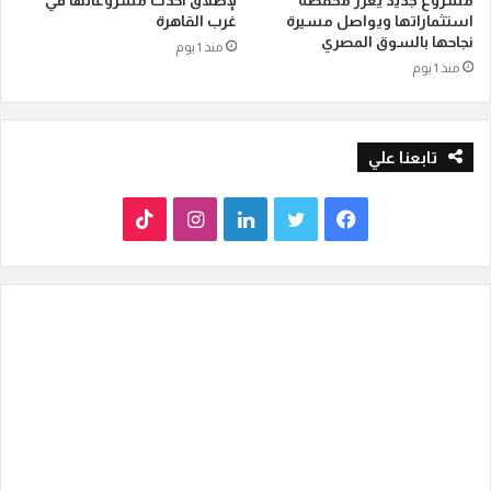
مشروع جديد يعزز محفظة
لإطلاق أحدث مشروعاتها في
استثماراتها ويواصل مسيرة
غرب القاهرة
نجاحها بالسوق المصري
منذ 1 يوم
منذ 1 يوم
تابعنا علي
ف
ت
ل
ا
T
ي
و
ي
ن
i
س
ي
ن
س
k
ب
ت
ك
ت
T
و
ر
د
ق
o
ك
إ
ر
k
ن
ا