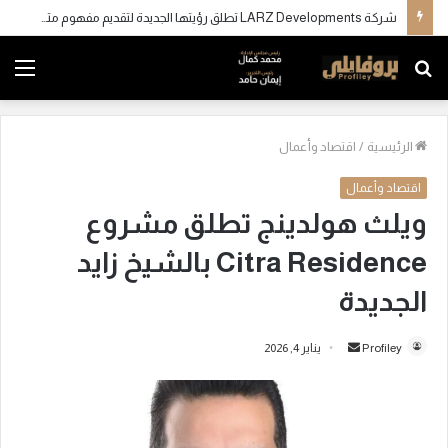
شركة LARZ Developments تطلق رؤيتها الجديدة لتقديم مفهوم متكامل للتطوير العقاري في مصر
بحث
الق
عن
الرئيسية
/
اقتصاد وأعمال
اقتصاد وأعمال
ويلث هولدينج تطلق مشروع
Citra Residence بالشيخ زايد
الجديدة
Profiley
أ
يناير 4, 2026
ر
س
ل
ب