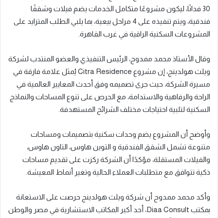
30 فدانًا، ليكون مشروعًا متكامل الخدمات يضم فيلات وشققًا
فندقية، ويتم تنفيذه على 4 مراحل بيعية، بما يلبي الطلب المتزايد على
المشروعات السكنية الراقية في غرب القاهرة.
وقال الأستاذ محمد ممدوح، الرئيس التنفيذي والعضو المنتدب لشركة
ويلث هولدينج، إن مشروع Citra Residence يُمثل علامة فارقة في
مسيرة الشركة، حيث جرى تصميمه وفق أحدث المعايير العالمية في
الراحة والرفاهية والاستدامة، مع الحرص على تنوع المساحات والنماذج
السكنية لتلبية احتياجات مختلف الشرائح المستهدفة.
وأوضح أن المشروع يضم وحدات سكنية بتصميمات ومساحات
متنوعة تشمل الشقق الفندقية و التوين هاوس، التاون هاوس،
والفيلات المستقلة، مؤكدًا أن الشركة ركزت على تقديم مساحات
ذكية تتوافق مع متطلبات العملاء الحالية وتغير أنماط المعيشة.
وأكد محمد ممدوح أن شركة ويلث هولدينج حرصت على الاستعانة
بمكتب Diaa Consult، أحد أكبر المكاتب الاستشارية في مصر والوطن