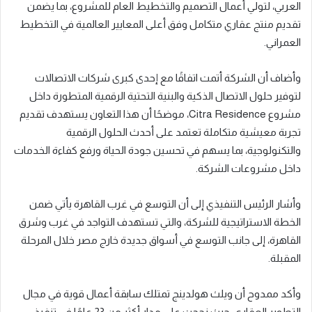
العربي، لتولي أعمال التصميم والتخطيط العام للمشروع، بما يضمن
تقديم منتج عقاري متكامل وفق أعلى المعايير العالمية في التخطيط
العمراني.
وأضاف أن الشركة أتمت اتفاقًا مع إحدى كبرى شركات الاتصالات
لتوفير حلول الاتصال الذكية والبنية التحتية الرقمية المتطورة داخل
مشروع Citra Residence، موضحًا أن هذا التعاون يستهدف تقديم
تجربة معيشية متكاملة تعتمد على أحدث الحلول الرقمية
والتكنولوجية، بما يسهم في تحسين جودة الحياة ورفع كفاءة الخدمات
داخل مشروعات الشركة.
وأشار الرئيس التنفيذي إلى أن التوسع في غرب القاهرة يأتي ضمن
الخطة الاستراتيجية للشركة، والتي تستهدف التواجد في غرب وشرق
القاهرة، إلى جانب التوسع في أسواق جديدة خارج مصر خلال المرحلة
المقبلة.
وأكد ممدوح أن ويلث هولدينج تمتلك سابقة أعمال قوية في مجال
التطوير العقاري، حيث نجحت على مدار أكثر من 23 عامًا في تنفيذ