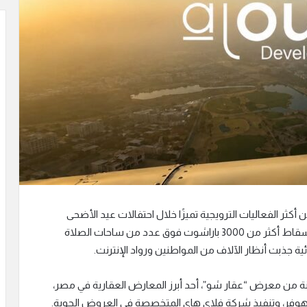
ثر الفعاليات الترويجية تميزًا خلال احتفالات عيد الأضحى
المبارك، حيث تصدرت مشاهد تحليق طائرة هليكوبتر وإسقاط أكثر من 3000 باراشوت فوق عدد من ساحات الصلاة
ة جذبت أنظار الآلاف من المواطنين ورواد الإنترنت.
نة من معرض “عقار شو”، أحد أبرز المعارض العقارية في مصر،
ء وهوفر، وتنفيذ شركة فلاي هاي المتخصصة في العروض الجوية.