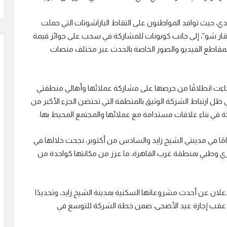
دي، حيث توافد المواطنون على التقاط الباراشوتات التي حملت
ر شو”، إلى جانب كوبونات للمشاركة في سحب على جوائز قيمة
نتشار واسع لمقاطع الفيديو والصور الخاصة بالحدث عبر مختلف منصات
 جاءت انطلاقًا من حرصها على مشاركة عملائها وأهالي منطقتي
ي ظل ارتباط الشركة الوثيق بالمنطقة التي تحتضن الجزء الأكبر من
في بناء علاقات مستدامة مع عملائها والمجتمع المحيط بها.
تع الأولى للتطوير العقاري بخبرة تمتد لأكثر من 15 عامًا في مدينتي الشيخ زايد والسادس من أكتوبر، نجحت خلالها في
كني وتجاري وإداري وطبي بمنطقة غرب القاهرة، ما عزز من مكانتها كواحدة من
علان عن أحدث مشروعاتها السكنية بمدينة الشيخ زايد، وتحديدًا
ًا عقب إجازة عيد الأضحى، ضمن خطة الشركة للتوسع في