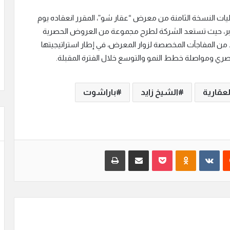
يات النسخة الثامنة من معرض “عقار شو”، المقرر انعقاده يوم
دينة السادس من أكتوبر، حيث تستعد الشركة لطرح مجموعة من العروض الحصرية
من المفاجآت المخصصة لزوار المعرض، في إطار استراتيجيتها
مصري ومواصلة خطط النمو والتوسع خلال الفترة المقبلة.
لعقارية
الشيخ زايد
باراشوت
‏Reddit
‏VKontakte
Odnoklassniki
بوكيت
مشاركة عبر البريد
طباعة