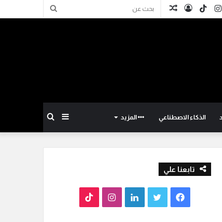
كدإن
انستقرام
TikTok
تسجيل
مقال
بحث
الدخول
عشوائي
عن
إضافة
بحث
الذكاء الاصطناعي
المزيد
عمود
عن
تابعنا علي
جانبي
ف
ت
ل
ا
T
ي
و
ي
ن
i