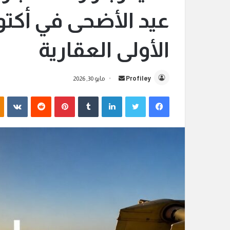
عيد الأضحى في أكتوب
الأولى العقارية
Profiley
أ
مايو 30, 2026
ر
فيسبوك
تويتر
لينكدإن
‏Tumblr
بينتيريست
‏Reddit
‏VKontakte
س
ل
ب
ر
ي
د
ا
إ
ل
ك
ت