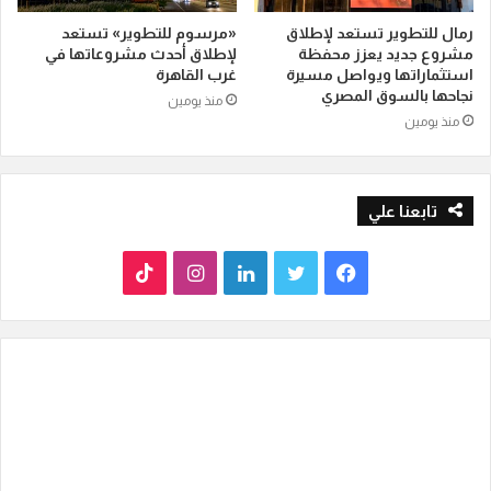
رمال للتطوير تستعد لإطلاق
«مرسوم للتطوير» تستعد
مشروع جديد يعزز محفظة
لإطلاق أحدث مشروعاتها في
استثماراتها ويواصل مسيرة
غرب القاهرة
نجاحها بالسوق المصري
منذ يومين
منذ يومين
تابعنا علي
ف
ت
ل
ا
T
ي
و
ي
ن
i
س
ي
ن
س
k
ب
ت
ك
ت
T
و
ر
د
ق
o