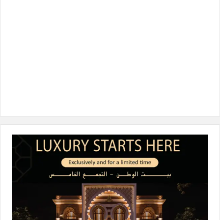
ك
إ
ر
k
ن
ا
م