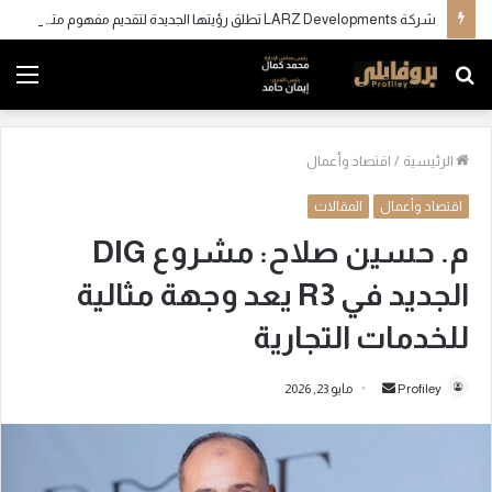
شركة LARZ Developments تطلق رؤيتها الجديدة لتقديم مفهوم متكامل للتطوير العقاري في مصر
بحث
الق
عن
الرئيسية
/
اقتصاد وأعمال
اقتصاد وأعمال
المقالات
م. حسين صلاح: مشروع DIG
الجديد في R3 يعد وجهة مثالية
للخدمات التجارية
Profiley
أ
مايو 23, 2026
ر
س
ل