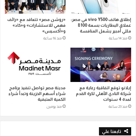
إطلاق هاتف vivo Y500 في مصر:
«روشن مصر» تتعاقد مع «رائف
عملاق البطاريات بسعة 8100
فهمي للاستشارات» و«كاد»
مللي أمبير يشعل المنافسة
و«أكسيس»
منذ 14 ساعة
منذ 16 ساعة
إيلانو توقع اتفاقية رعاية مع
مدينة مصر تواصل تنفيذ برنامج
شركة النادي الأهلي لكرة القدم
شراء أسهم الخزينة وتبدأ شراء
لمدة 4 سنوات
الكمية المتبقية
منذ 23 ساعة
منذ يومين
تابعنا علي