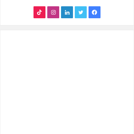
ف
ت
ل
ا
T
ي
و
ي
ن
i
س
ي
ن
س
k
ب
ت
ك
ت
T
و
ر
د
ق
o
ك
إ
ر
k
ن
ا
م