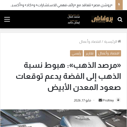
«روشن مصر» تتعاقد مع «رائف فهمي للاستشارات» و«كاد» و«أكسيس»
بحث
الق
عن
الرئيسية
/
اقتصاد وأعمال
اقتصاد وأعمال
تقارير
رئيسي
«مرصد الذهب»: هبوط نسبة
الذهب إلى الفضة يدعم توقعات
صعود المعدن الأبيض
Profiley
أ
مايو 17, 2026
ر
س
ل