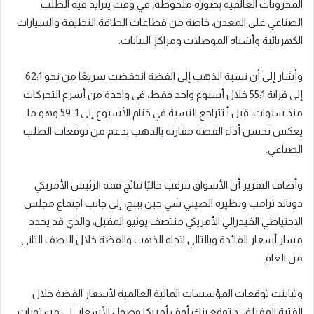
المخزونات العالمية بصورة ملحوظة، في وقت يتزايد فيه الطلب
الصناعي على المعدن، خاصة من قطاعات الطاقة النظيفة والسيارات
الكهربائية وأشباه الموصلات ومراكز البيانات.
وأشار إلى أن نسبة الذهب إلى الفضة انخفضت سريعًا من نحو 62:1
إلى قرابة 55:1 خلال أسبوع واحد فقط، في واحدة من أسرع التحركات
منذ سنوات، قبل أ تتراجع النسبة في ختام الأسبوع إلى 1: 59 وهو ما
يعكس تحسن أداء الفضة مقارنة بالذهب بدعم من توقعات الطلب
الصناعي.
وأضاف التقرير أن الأسواق تترقب حاليًا نتائج قمة الرئيس الأمريكي
دونالد ترامب ونظيره الصيني شي جين بينج، إلى جانب اجتماع مجلس
الاحتياطي الفيدرالي الأمريكي منتصف يونيو المقبل، والذي قد يحدد
مسار أسعار الفائدة وبالتالي اتجاه الذهب والفضة خلال النصف الثاني
من العام.
وتباينت توقعات المؤسسات المالية العالمية لأسعار الفضة خلال
الفترة المقبلة، إذ توقع بنك أوف أمريكا وصول الأسعار إلى مستويات