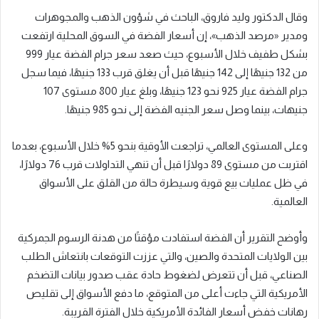
وقال الدكتور وليد فاروق، الباحث في شؤون الذهب والمجوهرات
ومدير «مرصد الذهب»، إن أسعار الفضة في السوق المحلية ارتفعت
بشكل طفيف خلال الأسبوع، حيث صعد سعر جرام الفضة عيار 999
من 132 جنيهًا إلى 142 جنيهًا قبل أن يغلق قرب 133 جنيهًا، فيما سجل
جرام الفضة عيار 925 نحو 123 جنيهًا، وبلغ عيار 800 مستوى 107
جنيهات، بينما وصل سعر الجنيه الفضة إلى نحو 985 جنيهًا.
وعلى المستوى العالمي، تراجعت الأوقية بنحو 5% خلال الأسبوع، بعدما
اقتربت من مستوى 89 دولارًا قبل أن تنهي التداولات قرب 76 دولارًا،
في ظل عمليات بيع قوية وسيطرة حالة من القلق على الأسواق
العالمية.
وأوضح التقرير أن الفضة استفادت مؤقتًا من هدنة الرسوم الجمركية
بين الولايات المتحدة والصين، والتي عززت التوقعات بانتعاش الطلب
الصناعي، قبل أن تتعرض لضغوط حادة عقب صدور بيانات التضخم
الأمريكية التي جاءت أعلى من المتوقع، ما دفع الأسواق إلى تقليص
رهانات خفض أسعار الفائدة الأمريكية خلال الفترة القريبة.