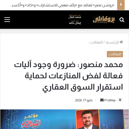
«روشن مصر» تتعاقد مع «رائف فهمي للاستشارات» و«كاد» و«أكسيس»
بحث
الق
عن
الرئيسية
/
المقالات
المقالات
محمد منصور: ضرورة وجود آليات
فعالة لفض المنازعات لحماية
استقرار السوق العقاري
Profiley
أ
مايو 17, 2026
ر
س
ل
ب