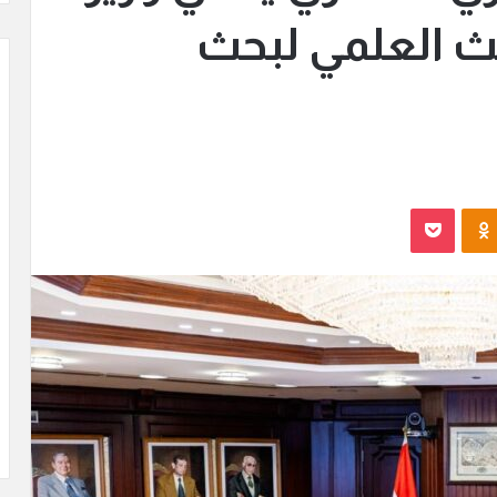
حث العلمي لبحث
Odnoklassniki
بوكيت