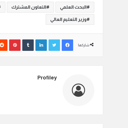
البحث العلمي
التعاون المشترك
وزير التعليم العالي
فيسبوك
تويتر
لينكدإن
‏Tumblr
بينتيريست
شاركها
Profiley