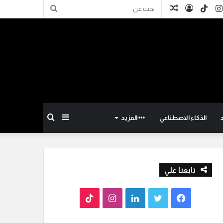
كدإن
انستقرام
TikTok
تسجيل
مقال
بحث
الدخول
عشوائي
عن
إضافة
بحث
الذكاء الاصطناعي
المزيد
عمود
عن
تابعنا علي
جانبي
ف
ت
ل
ا
T
ي
و
ي
ن
i