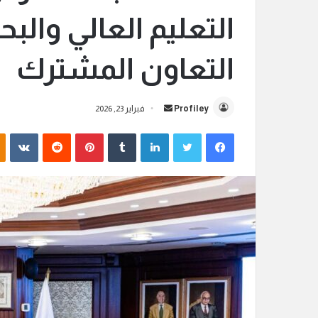
التعليم العالي والب
التعاون المشترك
Profiley
أ
فبراير 23, 2026
ر
فيسبوك
تويتر
لينكدإن
‏Tumblr
بينتيريست
‏Reddit
‏VKontakte
س
ل
ب
ر
ي
د
ا
إ
ل
ك
ت