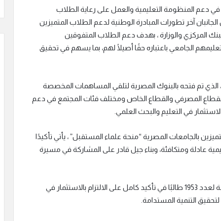
م في دعم المنظومة التعليمية والعمل على رعاية الطلاب
 الجانبان آخر تطورات المبادرة الوطنية لدعم الطلاب المتميزين
لبنك المركزي والوزارة ، بهدف دعم الطلاب المتفوقين
يمهم الجامعي باعتباره حقًا أصيلًا لهم، بما يسهم في تحقيق
 هذا السياق تمت الإشارة إلى الحساب رقم “7070” ، الذي تم فتحه بالبنوك المصرية لتلقي المساهمات المخصصة
لقطاع المصرفي والقطاع الخاص ومختلف فئات المجتمع في دعم
لاستثمار في التعليم والبحث العلمي.
ميزين بالجامعات المصرية “منحة علماء المستقبل” ، يأتي تأكيدًا
مية عادلة ومتكافئة، وبناء جيل قادر على المشاركة في مسيرة
وأثمر هذا التعاون في مرحلته الأولى عن تقديم منح كاملة لعدد 1953 طالبًا في تأكيد كامل على الالتزام بالاستثمار في
لتحقيق التنمية المستدامة.