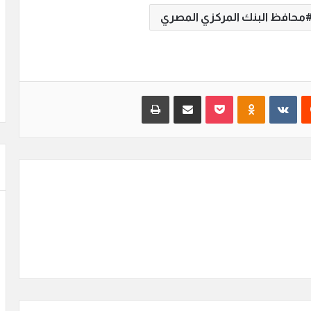
محافظ البنك المركزي المصري
‏Reddit
‏VKontakte
Odnoklassniki
بوكيت
مشاركة عبر البريد
طباعة