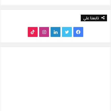
تابعنا علي
ف
ت
ل
ا
T
ي
و
ي
ن
i
س
ي
ن
س
k
ب
ت
ك
ت
T
و
ر
د
ق
o
ك
إ
ر
k
ن
ا
م