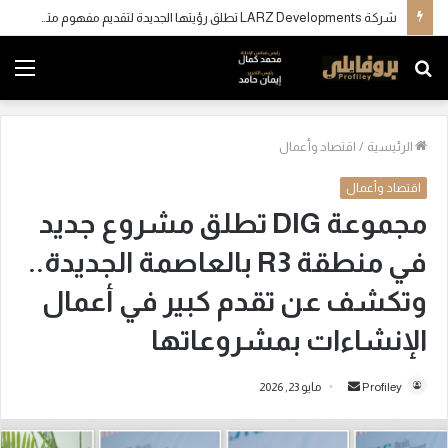
شركة LARZ Developments تطلق رؤيتها الجديدة لتقديم مفهوم متكامل للتطوير العقاري في مصر
بحث
الق
عن
الرئيسية
/
اقتصاد وأعمال
اقتصاد وأعمال
مجموعة DIG تطلق مشروع جديد
في منطقة R3 بالعاصمة الجديدة..
وتكشف عن تقدم كبير في أعمال
الإنشاءات بمشروعاتها
Profiley
أ
مايو 23, 2026
ر
س