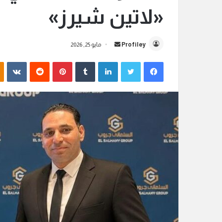
«لاتين شيرز»
Profiley
أ
مايو 25, 2026
ر
فيسبوك
تويتر
لينكدإن
‏Tumblr
بينتيريست
‏Reddit
‏VKontakte
س
ل
ب
ر
ي
د
ا
إ
ل
ك
ت
ر
و