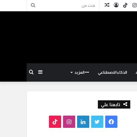
كدإن
انستقرام
TikTok
تسجيل
مقال
بحث
الدخول
عشوائي
عن
إضافة
بحث
الذكاء الاصطناعي
المزيد
عمود
عن
تابعنا علي
جانبي
ف
ت
ل
ا
T
ي
و
ي
ن
i