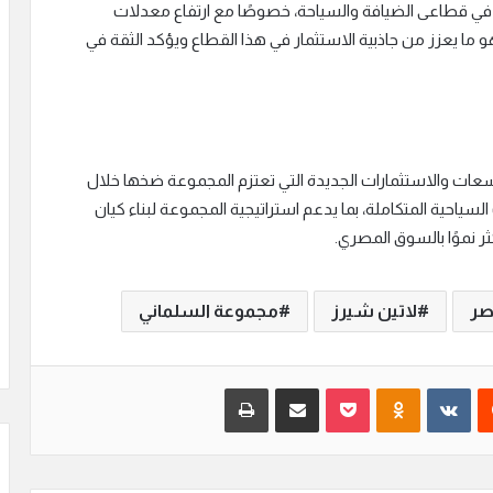
في قطاعى الضيافة والسياحة، خصوصًا مع ارتفاع معدلات
 ما يعزز من جاذبية الاستثمار في هذا القطاع ويؤكد الثقة في
عات والاستثمارات الجديدة التي تعتزم المجموعة ضخها خلال
لسياحية المتكاملة، بما يدعم استراتيجية المجموعة لبناء كيان
ر نموًا بالسوق المصري.
صر
لاتين شيرز
مجموعة السلماني
‏Reddit
‏VKontakte
Odnoklassniki
بوكيت
مشاركة عبر البريد
طباعة