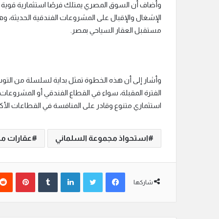
وأضاف أن السوق المصري يمتلك فرصًا استثمارية قوية 
الإشغال والإقبال على المشروعات الفندقية الحديثة، وهو
مستقبل العقار السياحي بمصر.
وأشار إلى أن هذه الخطوة تمثل بداية لسلسلة من التوس
الفترة المقبلة، سواء في القطاع الفندقي أو المشروعات ا
استثماري متنوع وقادر على المنافسة في القطاعات الأكث
استحواذ مجموعة السلماني
عقارات م
فيسبوك
تويتر
لينكدإن
‏Tumblr
بينتيريست
شاركها