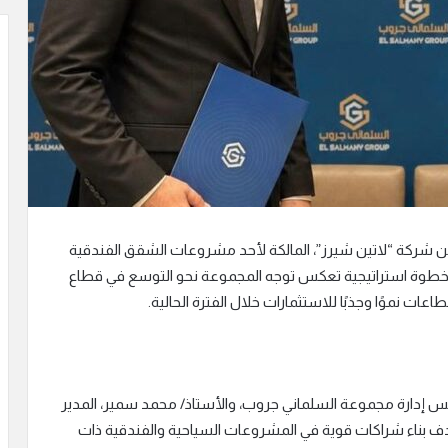
جموعة السلماني جروب استحواذها على 35% من شركة “لاتين شيرز”، المالكة لأحد مشروعات الشقق الفندقية
 في خطوة استراتيجية تعكس توجه المجموعة نحو التوسع في قطاع
اعات نموًا وجذبًا للاستثمارات خلال الفترة الحالية.
س إدارة مجموعة السلماني جروب، والأستاذ/ محمد سمير، المدير
 بناء شراكات قوية في المشروعات السياحية والفندقية ذات