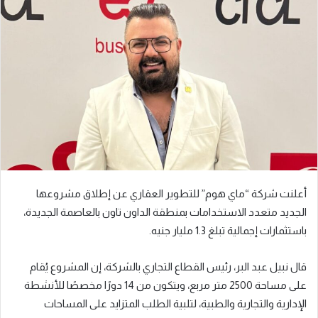
ل
ب
ر
ي
د
ا
إ
ل
ك
ت
ر
أعلنت شركة “ماي هوم” للتطوير العقاري عن إطلاق مشروعها
و
الجديد متعدد الاستخدامات بمنطقة الداون تاون بالعاصمة الجديدة،
ن
باستثمارات إجمالية تبلغ 1.3 مليار جنيه.
ي
ا
قال نبيل عبد البر، رئيس القطاع التجاري بالشركة، إن المشروع يُقام
على مساحة 2500 متر مربع، ويتكون من 14 دورًا مخصصًا للأنشطة
الإدارية والتجارية والطبية، لتلبية الطلب المتزايد على المساحات