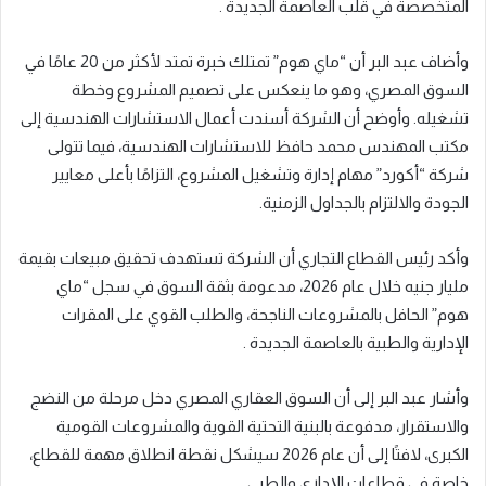
المتخصصة في قلب العاصمة الجديدة .
وأضاف عبد البر أن “ماي هوم” تمتلك خبرة تمتد لأكثر من 20 عامًا في
السوق المصري، وهو ما ينعكس على تصميم المشروع وخطة
تشغيله. وأوضح أن الشركة أسندت أعمال الاستشارات الهندسية إلى
مكتب المهندس محمد حافظ للاستشارات الهندسية، فيما تتولى
شركة “أكورد” مهام إدارة وتشغيل المشروع، التزامًا بأعلى معايير
الجودة والالتزام بالجداول الزمنية.
وأكد رئيس القطاع التجاري أن الشركة تستهدف تحقيق مبيعات بقيمة
مليار جنيه خلال عام 2026، مدعومة بثقة السوق في سجل “ماي
هوم” الحافل بالمشروعات الناجحة، والطلب القوي على المقرات
الإدارية والطبية بالعاصمة الجديدة .
وأشار عبد البر إلى أن السوق العقاري المصري دخل مرحلة من النضج
والاستقرار، مدفوعة بالبنية التحتية القوية والمشروعات القومية
الكبرى، لافتًا إلى أن عام 2026 سيشكل نقطة انطلاق مهمة للقطاع،
خاصة في قطاعات الإداري والطبي .