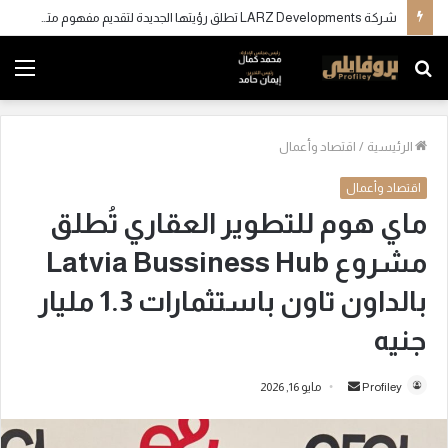
شركة LARZ Developments تطلق رؤيتها الجديدة لتقديم مفهوم متكامل للتطوير العقاري في مصر
بحث
الق
عن
الرئيسية
/
اقتصاد وأعمال
اقتصاد وأعمال
ماي هوم للتطوير العقاري تُطلق
مشروع Latvia Bussiness Hub
بالداون تاون باستثمارات 1.3 مليار
جنيه
Profiley
أ
مايو 16, 2026
ر
س