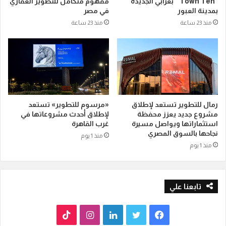
“Town Ten ” بعرابي الجديدة
مفهوم متكامل للتطوير العقاري
بمدينة العبور
في مصر
منذ 23 ساعة
منذ 23 ساعة
رمال للتطوير تستعد لإطلاق
«مرسوم للتطوير» تستعد
مشروع جديد يعزز محفظة
لإطلاق أحدث مشروعاتها في
استثماراتها ويواصل مسيرة
غرب القاهرة
نجاحها بالسوق المصري
منذ 1 يوم
منذ 1 يوم
تابعنا علي
ف
ت
ل
ا
T