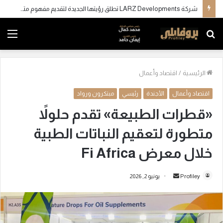
شركة LARZ Developments تطلق رؤيتها الجديدة لتقديم مفهوم متكامل للتطوير العقاري في مصر
بحث
الق
عن
الرئيسية
/
اقتصاد وأعمال
اقتصاد وأعمال
الأجندة
رئيسي
مبتكرون ورواد
«قطرات الطبيعة» تقدم حلولاً
متطورة لتعقيم النباتات الطبية
خلال معرض Fi Africa
Profiley
أ
يونيو 2, 2026
ر
س
ل