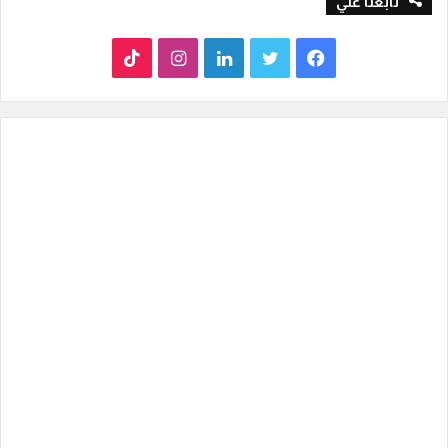
تابعنا علي
ف
ت
ل
ا
T
ي
و
ي
ن
i
س
ي
ن
س
k
ب
ت
ك
ت
T
و
ر
د
ق
o
ك
إ
ر
k
ن
ا
م