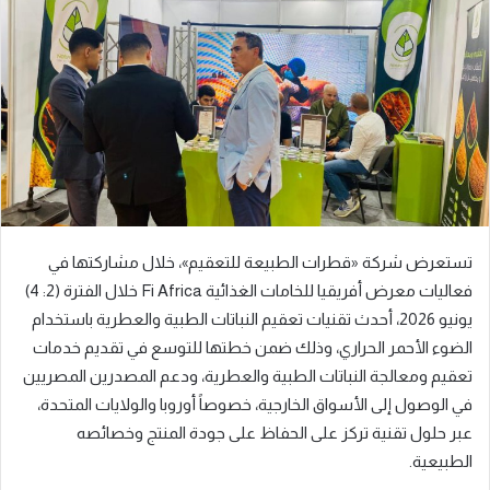
ب
ر
ي
د
ا
إ
ل
ك
ت
ر
تستعرض شركة «قطرات الطبيعة للتعقيم»، خلال مشاركتها في
و
فعاليات معرض أفريقيا للخامات الغذائية Fi Africa خلال الفترة (2: 4)
ن
يونيو 2026، أحدث تقنيات تعقيم النباتات الطبية والعطرية باستخدام
ي
ا
الضوء الأحمر الحراري، وذلك ضمن خطتها للتوسع في تقديم خدمات
تعقيم ومعالجة النباتات الطبية والعطرية، ودعم المصدرين المصريين
في الوصول إلى الأسواق الخارجية، خصوصاً أوروبا والولايات المتحدة،
عبر حلول تقنية تركز على الحفاظ على جودة المنتج وخصائصه
الطبيعية.