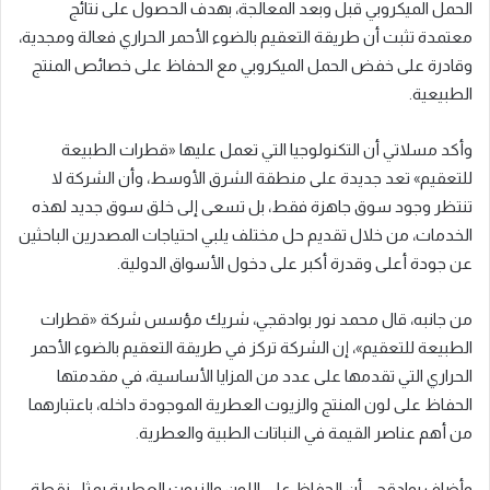
الحمل الميكروبي قبل وبعد المعالجة، بهدف الحصول على نتائج
معتمدة تثبت أن طريقة التعقيم بالضوء الأحمر الحراري فعالة ومجدية،
وقادرة على خفض الحمل الميكروبي مع الحفاظ على خصائص المنتج
الطبيعية.
وأكد مسلاتي أن التكنولوجيا التي تعمل عليها «قطرات الطبيعة
للتعقيم» تعد جديدة على منطقة الشرق الأوسط، وأن الشركة لا
تنتظر وجود سوق جاهزة فقط، بل تسعى إلى خلق سوق جديد لهذه
الخدمات، من خلال تقديم حل مختلف يلبي احتياجات المصدرين الباحثين
عن جودة أعلى وقدرة أكبر على دخول الأسواق الدولية.
من جانبه، قال محمد نور بوادقجي، شريك مؤسس شركة «قطرات
الطبيعة للتعقيم»، إن الشركة تركز في طريقة التعقيم بالضوء الأحمر
الحراري التي تقدمها على عدد من المزايا الأساسية، في مقدمتها
الحفاظ على لون المنتج والزيوت العطرية الموجودة داخله، باعتبارهما
من أهم عناصر القيمة في النباتات الطبية والعطرية.
وأضاف بوادقجي أن الحفاظ على اللون والزيوت العطرية يمثل نقطة