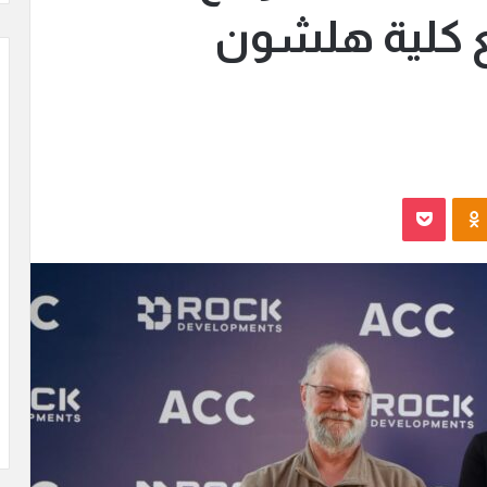
ع كلية هلشون
Odnoklassniki
بوكيت