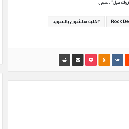
وك فيل” بالعبور.
كلية هلشون بالسويد
‏Reddit
‏VKontakte
Odnoklassniki
بوكيت
مشاركة عبر البريد
طباعة