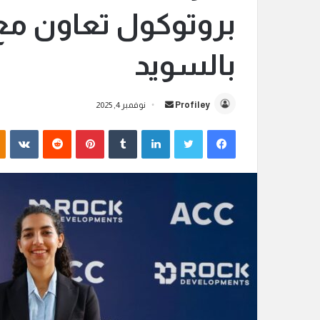
بروتوكول تعاون م
بالسويد
Profiley
أ
نوفمبر 4, 2025
ر
فيسبوك
تويتر
لينكدإن
‏Tumblr
بينتيريست
‏Reddit
‏VKontakte
س
ل
ب
ر
ي
د
ا
إ
ل
ك
ت