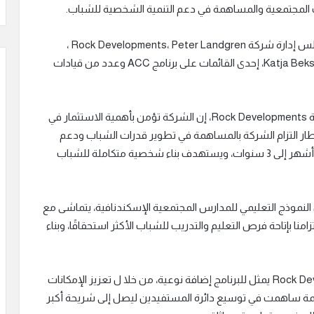
ت المجتمعية والمساهمة في دعم التنمية الشخصية للشباب.
ووقع مذكرة التفاهم Eng. Parthena Doss ، عضو مجلس إدارة شركة Rock Developments، Peter Landgren ،
المدير التعليمي لأكاديمية كلية هلشون بمصر، بحضور Katja Beksir، إحدى القائمات على برنامج ACC وعدد من قيادات
وقالت Eng. Parthena Doss ، عضو مجلس إدارة شركة Rock Developments، إن الشركة تؤمن بأهمية الاستثمار في
 إطار التزام الشركة بالمساهمة في تطوير قدرات الشباب ودعم
برنامج ACC بالتعاون مع كلية هلشون، الذي يمتد من 6 أشهر إلى 3 سنوات، ويستهدف بناء شخصية متكاملة للشباب
ي مستوحى من النموذج التعليمي للمدارس المجتمعية الإسكندنافية، يتماشى مع
منا بإتاحة فرص التعليم والتدريب للشباب الأكثر استحقاقًا، وبناء
وأوضحت Eng. Parthena Doss ، أن دعم Rock Developments يمثل للبرنامج إضافة نوعية، من خلا ل تعزيز الإمكانات
عمة ساهمت في توسيع دائرة المستفيدين ليصل إلى شريحة أكبر