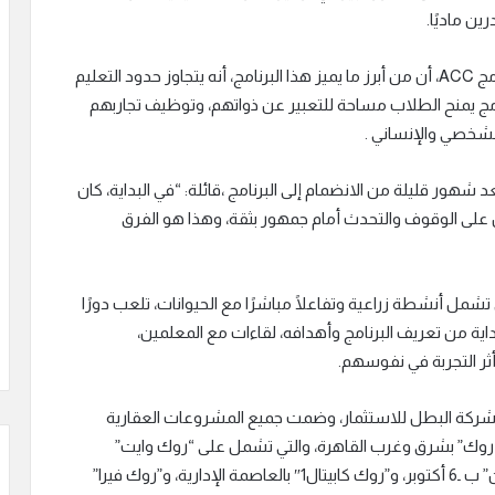
ن ماديًا.
ومن جانبه أكدت Katja Beksir ، إحدى القائمات على برنامج ACC، أن من أبرز ما يميز هذا البرنامج، أنه يتجاوز حدود التعليم
امج يمنح الطلاب مساحة للتعبير عن ذواتهم، وتوظيف تجاربهم
الشخصي والإنساني .
شهور قليلة من الانضمام إلى البرنامج ،قائلة: “في البداية، كان
 على الوقوف والتحدث أمام جمهور بثقة، وهذا هو الفرق
Katja Bek أن البيئة المحيطة بـ ACC، والتي تشمل أنشطة زراعية وتفاعلًا مباشرًا مع الحيوانات، تلعب دورًا
اية من تعريف البرنامج وأهدافه، لقاءات مع المعلمين،
ثر التجربة في نفوسهم.
Ro هي الذراع العقاري لشركة البطل للاستثمار، وضمت جميع المشروعات العقارية
 “روك” بشرق وغرب القاهرة، والتي تشمل على “روك وايت”
بهليوبوليس الجديدة، و”روك يارد” بشيراتون، و”روك ايدن” ب ـ6 أكتوبر، و”روك كابيتال1″ بالعاصمة الإدارية، و”روك فيرا”