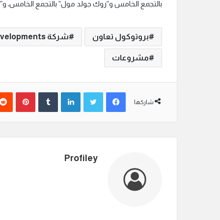
بالتجمع الخامس و”روك جولد مول” بالتجمع الخامس، و”ر
بروتوكول تعاون
شركة Rock Developments
مشروعات
فيسبوك
تويتر
لينكدإن
‏Tumblr
بينتيريست
شاركها
Profiley