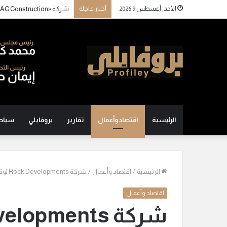
الأحد, أغسطس 9 2026
أخبار عاجلة
الرئيسية
اقتصاد وأعمال
تقارير
بروفايلي
سياح
الرئيسية
/
اقتصاد وأعمال
/
شركة Rock Developments توقع بروتوكول تعاون مع كلية هلشون بالسويد
اقتصاد وأعمال