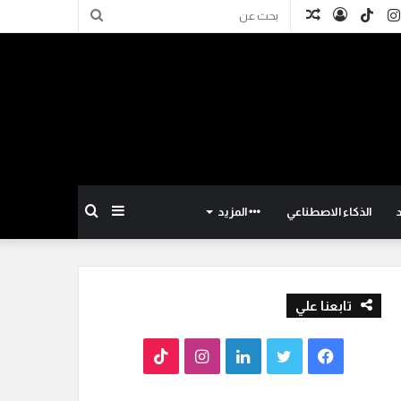
كدإن
انستقرام
TikTok
تسجيل
مقال
بحث
الدخول
عشوائي
عن
إضافة
بحث
الذكاء الاصطناعي
المزيد
عمود
عن
تابعنا علي
جانبي
ف
ت
ل
ا
T
ي
و
ي
ن
i