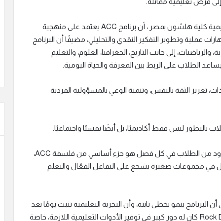
ى فرص تعليمية مماثلة.
ومن ناحيته أكد Peter Landgren المدير التعليمي لأكاديمية كلية هلشون بمصر ، أن برنامج ACC يعتمد على منهجية
رات عملية وتطوير التفكير النقدي والتحليلي، مضيفًا أن البرنامج
 والرياضيات، إلى جانب التاريخ، الجغرافيا، العلوم، والتعليم
د الطلاب على الربط بين المعرفة والحياة اليومية.
ت، تعزيز الثقة بالنفس، وتنمية الوعي بالمسؤولية الفردية
ب بالتطور ليس فقط أكاديميًا، بل أيضًا نفسيًا واجتماعيًا.
وأضاف أن من أساسيات البرنامج الحفاظ على عدد محدود من الطلاب في كل فصل هو جزء أساسي من فلسفة ACC،
ا في الفصل، لأن العمل في مجموعات صغيرة يشجع على التفاعل الفعّال والتعلم
 البرنامج ينمو بخطى ثابتة، وأن التجربة التعليمية تثبت يومًا بعد
يوم أهميتها وفعاليتها، موضحًا أن دعم Rock Developments كان له دور كبير في توفير الأدوات التعليمية اللازمة، خاصة