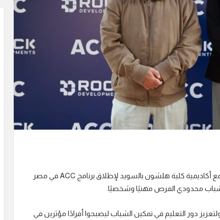
وقعت شركة Rock Developments بروتوكول تعاون مع أكاديمية كلية هلشون بالسويد لإطلاق برنامج ACC في مصر
شباب محدودي الفرص مهنيًا وشخصيًا.
عزيز دور التعليم في تمكين الشباب ليصبحوا أفرادًا مؤثرين في